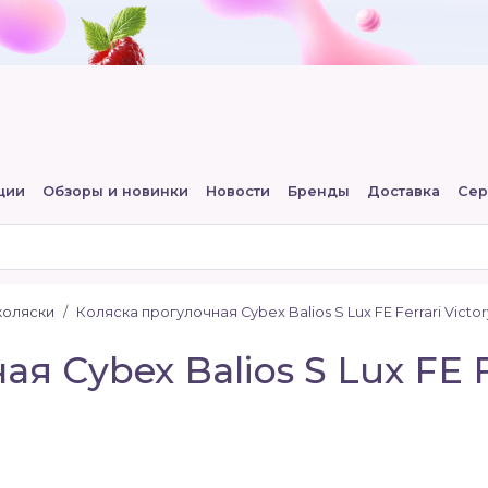
ции
Обзоры и новинки
Новости
Бренды
Доставка
Сер
коляски
Коляска прогулочная Cybex Balios S Lux FE Ferrari Vict
я Cybex Balios S Lux FE Fe