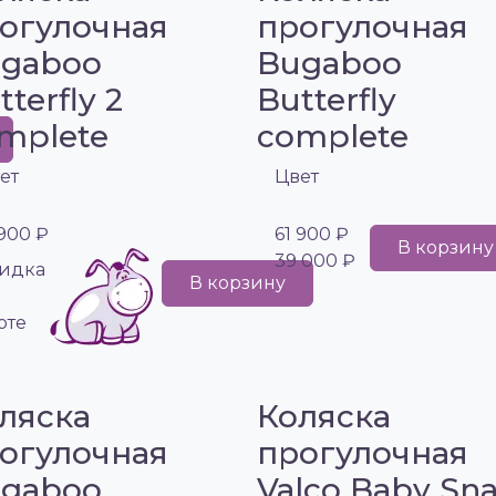
огулочная
прогулочная
gaboo
Bugaboo
tterfly 2
Butterfly
mplete
complete
ет
Цвет
 900 ₽
61 900 ₽
В корзину
39 000 ₽
идка
В корзину
рте
ляска
Коляска
огулочная
прогулочная
gaboo
Valco Baby Sn