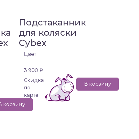
я
Подстаканник
нка
для коляски
ex
Cybex
,
Цвет
3 900 ₽
Cкидка
В корзину
по
карте
В корзину