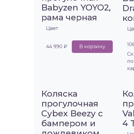
Babyzen YOYO2,
Dr
рама черная
ко
Цвет
Цв
10
44 990 ₽
В корзину
Cк
по
ка
Коляска
Ко
прогулочная
пр
Cybex Beezy с
Va
бампером и
4 
дождевиком