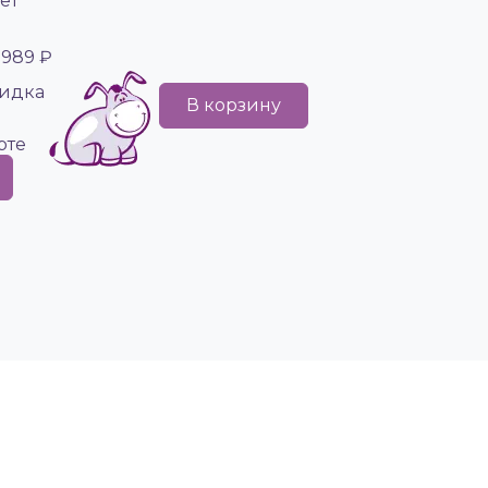
ет
 989 ₽
идка
В корзину
рте