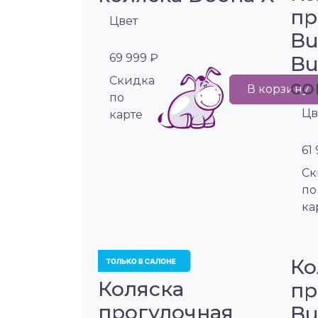
пр
Цвет
Bu
69 999 ₽
Bu
Cкидка
co
В корзину
по
Цв
карте
61
Cк
по
ка
Ко
Коляска
пр
прогулочная
Bu