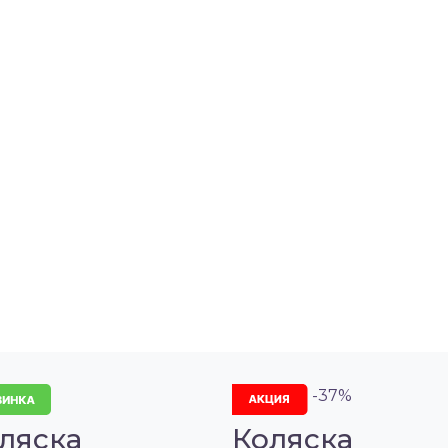
-37%
ляска
Коляска