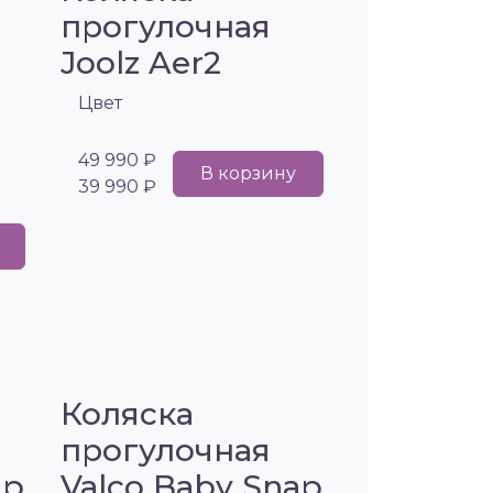
прогулочная
Joolz Aer2
Цвет
49 990 ₽
В корзину
39 990 ₽
Коляска
прогулочная
ap
Valco Baby Snap