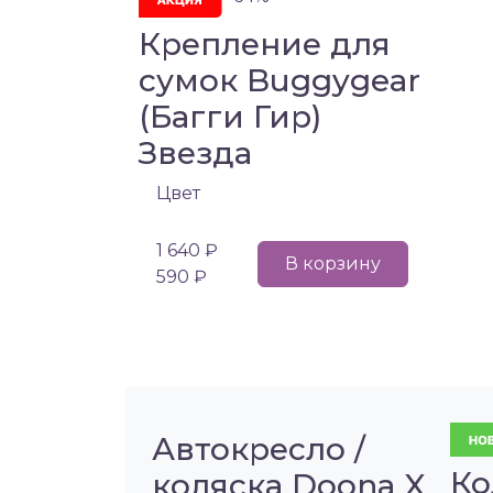
Крепление для
сумок Buggygear
(Багги Гир)
Звезда
Цвет
1 640 ₽
В корзину
590 ₽
Автокресло /
Ко
коляска Doona X