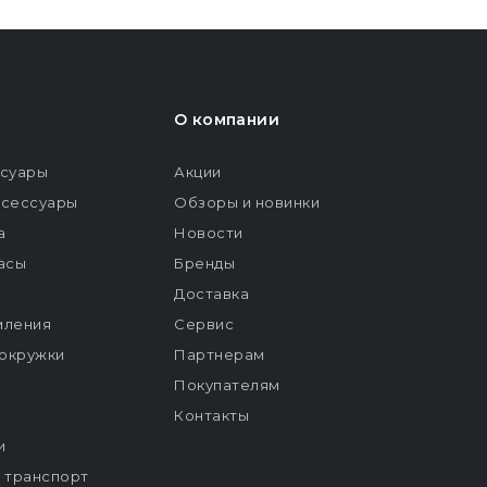
О компании
ссуары
Акции
ксессуары
Обзоры и новинки
а
Новости
расы
Бренды
Доставка
мления
Сервис
окружки
Партнерам
Покупателям
Контакты
и
й транспорт