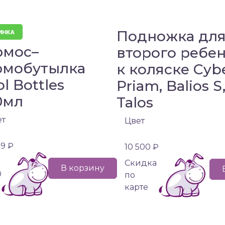
Подножка дл
рмос–
второго ребе
рмобутылка
к коляске Cyb
l Bottles
Priam, Balios S
0мл
Talos
ет
Цвет
99 ₽
10 500 ₽
Cкидка
В корзину
0
по
карте