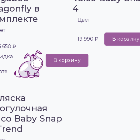
agonfly в
4
мплекте
Цвет
ет
19 990 ₽
В корзину
6 650 ₽
идка
В корзину
рте
ляска
огулочная
lco Baby Snap
Trend