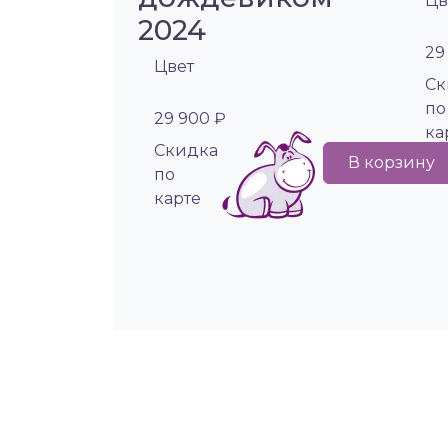
Цв
2024
29
Цвет
Cк
по
29 900 ₽
ка
Cкидка
В корзину
по
карте