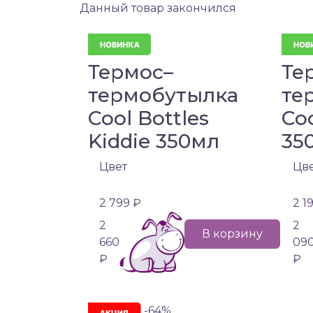
Данный товар закончился
Термос–
Те
термобутылка
те
Cool Bottles
Coo
Kiddie 350мл
35
Цвет
Цв
2 799 ₽
2 1
2
2
В корзину
660
09
₽
₽
-64%