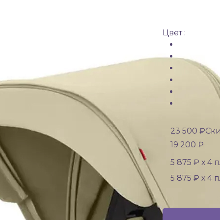
Цвет :
23 500 ₽
Ски
19 200 ₽
5 875 ₽ х 4 
5 875 ₽ х 4 