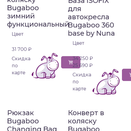
База ISOFIX
Bugaboo
для
зимний
автокресла
функциональный
Bugaboo 360
base by Nuna
Цвет
Цвет
31 700 ₽
34 250 ₽
Cкидка
25 690 ₽
по
карте
Cкидка
по
карте
Рюкзак
Конверт в
Bugaboo
коляску
Changing Bag
Bugaboo