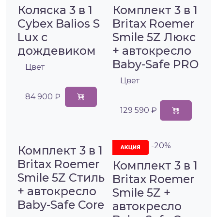
Коляска 3 в 1
Комплект 3 в 1
Cybex Balios S
Britax Roemer
Lux с
Smile 5Z Люкс
дождевиком
+ автокресло
Baby-Safe PRO
Цвет
Цвет
84 900 ₽
129 590 ₽
-20%
Комплект 3 в 1
Britax Roemer
Комплект 3 в 1
Smile 5Z Стиль
Britax Roemer
+ автокресло
Smile 5Z +
Baby-Safe Core
автокресло