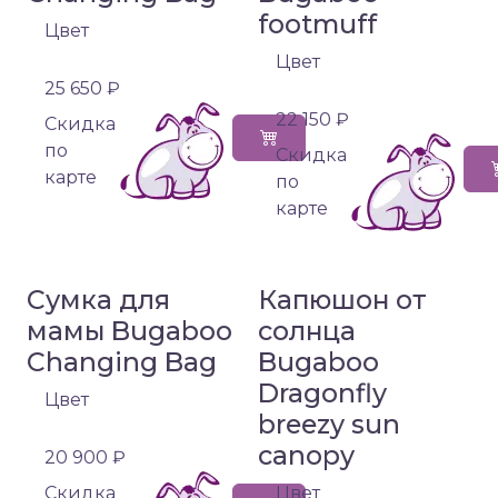
footmuff
Цвет
Цвет
25 650 ₽
22 150 ₽
Cкидка
по
Cкидка
карте
по
карте
Сумка для
Капюшон от
мамы Bugaboo
солнца
Changing Bag
Bugaboo
Dragonfly
Цвет
breezy sun
canopy
20 900 ₽
Cкидка
Цвет