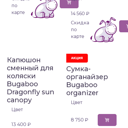
по
карте
14 560 ₽
Cкидка
по
карте
Капюшон
сменный для
Сумка-
коляски
органайзер
Bugaboo
Bugaboo
Dragonfly sun
organizer
canopy
Цвет
Цвет
8 750 ₽
13 400 ₽