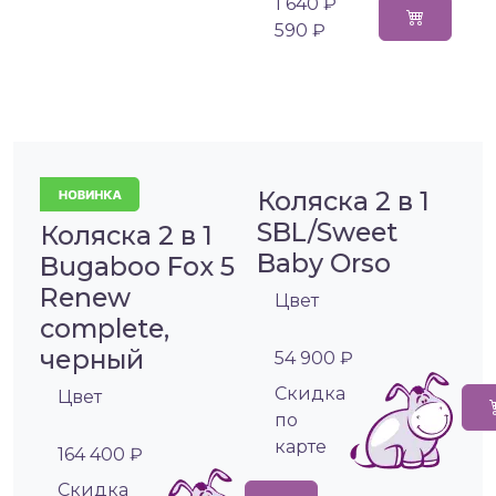
1 640 ₽
590 ₽
Коляска 2 в 1
SBL/Sweet
Коляска 2 в 1
Baby Orso
Bugaboo Fox 5
Renew
Цвет
complete,
черный
54 900 ₽
Cкидка
Цвет
по
карте
164 400 ₽
Cкидка