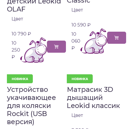
Classic
детский Leokid
OLAF
Цвет
Цвет
10 590 ₽
10 790 ₽
10
060
10
₽
250
₽
Устройство
Матрасик 3D
укачивающее
дышащий
для коляски
Leokid классик
Rockit (USB
Цвет
версия)