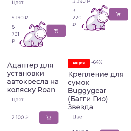
3 390 ₽
Цвет
3
9 190 ₽
220
₽
8
731
₽
-64%
Адаптер для
установки
Крепление для
автокресла на
сумок
коляску Roan
Buggygear
(Багги Гир)
Цвет
Звезда
Цвет
2 100 ₽