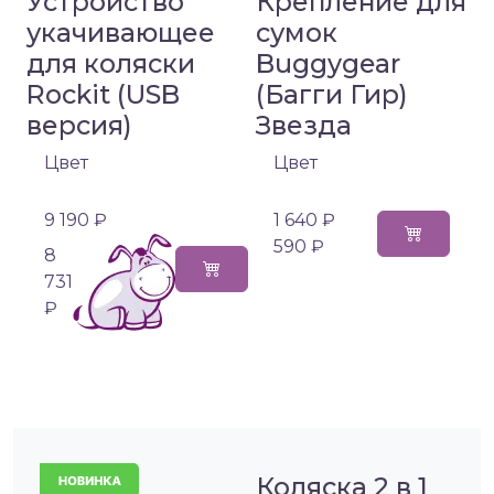
Устройство
Крепление для
укачивающее
сумок
для коляски
Buggygear
Rockit (USB
(Багги Гир)
версия)
Звезда
Цвет
Цвет
9 190 ₽
1 640 ₽
590 ₽
8
731
₽
Коляска 2 в 1