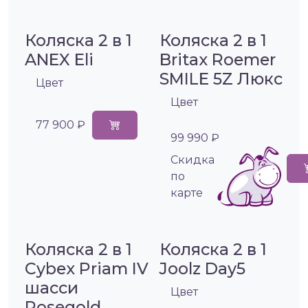
Коляска 2 в 1
Коляска 2 в 1
ANEX Eli
Britax Roemer
SMILE 5Z Люкс
Цвет
Цвет
77 900 ₽
99 990 ₽
Cкидка
по
карте
Коляска 2 в 1
Коляска 2 в 1
Cybex Priam IV
Joolz Day5
шасси
Цвет
Rosegold