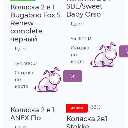
SBL/Sweet
Коляска 2 в 1
Baby Orso
Bugaboo Fox 5
Renew
Цвет
complete,
черный
54 900 ₽
Cкидка
Цвет
по
карте
164 400 ₽
Cкидка
по
карте
-32%
Коляска 2 в 1
ANEX Flo
Коляска 2в1
Stokke
Цвет