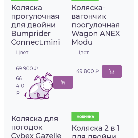
Коляска
Коляска-
прогулочная
вагончик
для двойни
прогулочная
Bumprider
Wagon ANEX
Connect.mini
Modu
Цвет
Цвет
69 900 ₽
49 800 ₽
66
410
₽
Коляска для
погодок
Коляска 2 в 1
Cybex Gazelle
для двойни