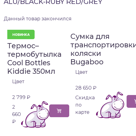
ALU/BLACK-RUBY RED/GREY
Данный товар закончился
Сумка для
транспортировк
Термос–
коляски
термобутылка
Bugaboo
Cool Bottles
Kiddie 350мл
Цвет
Цвет
28 650 ₽
2 799 ₽
Cкидка
по
2
карте
660
₽