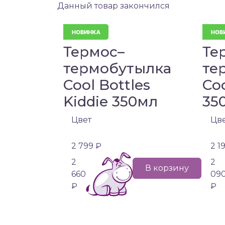
Данный товар закончился
Термос–
Те
термобутылка
те
Cool Bottles
Coo
Kiddie 350мл
35
Цвет
Цв
2 799 ₽
2 1
2
2
В корзину
660
09
₽
₽