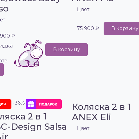
so
Цвет
ет
75 900 ₽
В корзину
 900 ₽
идка
В корзину
рте
-36%
Коляска 2 в 1
ляска 2 в 1
ANEX Eli
C-Design Salsa
Цвет
ir