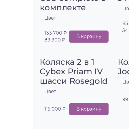
комплекте
Цв
Цвет
85
54
133 700 ₽
В корзину
89 900 ₽
Коляска 2 в 1
Ко
Cybex Priam IV
Jo
шасси Rosegold
Цв
Цвет
99
115 000 ₽
В корзину