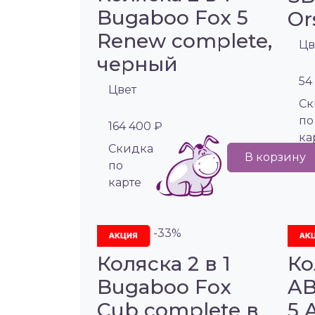
Bugaboo Fox 5
Or
Renew complete,
Цв
черный
54
Цвет
Cк
по
164 400 ₽
ка
Cкидка
В корзину
по
карте
-33%
Коляска 2 в 1
Ко
Bugaboo Fox
AB
Cub complete в
5 A