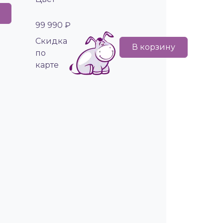
99 990 ₽
Cкидка
В корзину
по
карте