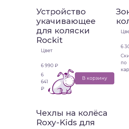
Устройство
Зо
укачивающее
ко
для коляски
Цв
Rockit
6 3
Цвет
Cк
по
6 990 ₽
кар
6
В корзину
641
₽
Чехлы на колёса
Roxy-Kids для