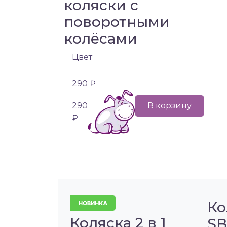
коляски с
поворотными
колёсами
Цвет
290 ₽
290
В корзину
₽
Ко
Коляска 2 в 1
SB