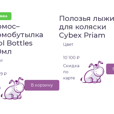
Полозья лыж
рмос–
для коляски
рмобутылка
Cybex Priam
l Bottles
Цвет
0мл
10 100 ₽
ет
Cкидка
по
99 ₽
карте
В корзину
0