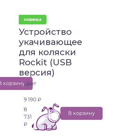
и
Устройство
укачивающее
для коляски
Rockit (USB
версия)
В корзину
Цвет
9 190 ₽
8
В корзину
731
₽