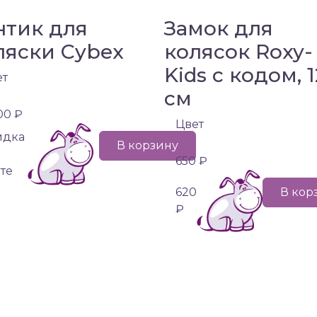
нтик для
Замок для
ляски Cybex
колясок Roxy-
Kids с кодом, 
ет
см
00 ₽
Цвет
идка
В корзину
650 ₽
те
620
В кор
₽