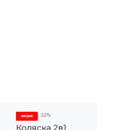
-32%
Коляска 2в1