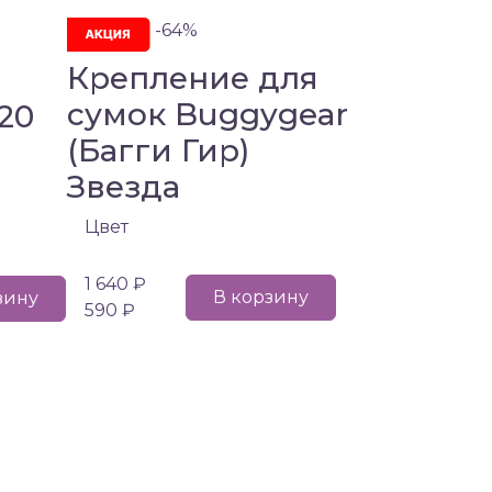
-64%
Крепление для
сумок Buggygear
120
(Багги Гир)
Звезда
Цвет
1 640 ₽
В корзину
зину
590 ₽