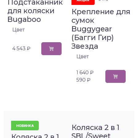
Подстаканник
для коляски
Крепление для
Bugaboo
сумок
Buggygear
Цвет
(Багги Гир)
Звезда
4 543 ₽
Цвет
1 640 ₽
590 ₽
Коляска 2 в 1
SBL/Sweet
Коляска 2 в 1