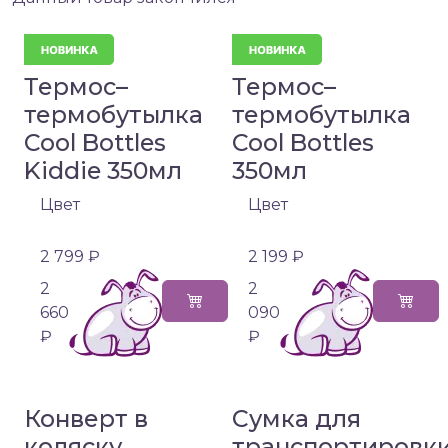
Термос–
Термос–
термобутылка
термобутылка
Cool Bottles
Cool Bottles
Kiddie 350мл
350мл
Цвет
Цвет
2 799 ₽
2 199 ₽
2
2
660
090
₽
₽
Конверт в
Сумка для
коляску
транспортировк