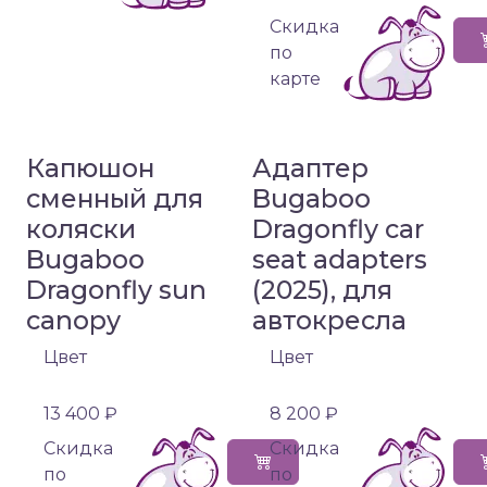
Cкидка
по
карте
Капюшон
Адаптер
сменный для
Bugaboo
коляски
Dragonfly car
Bugaboo
seat adapters
Dragonfly sun
(2025), для
canopy
автокресла
Цвет
Цвет
13 400 ₽
8 200 ₽
Cкидка
Cкидка
по
по