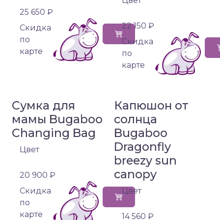
Цвет
25 650 ₽
22 150 ₽
Cкидка
по
Cкидка
карте
по
карте
Сумка для
Капюшон от
мамы Bugaboo
солнца
Changing Bag
Bugaboo
Dragonfly
Цвет
breezy sun
canopy
20 900 ₽
Cкидка
Цвет
по
карте
14 560 ₽