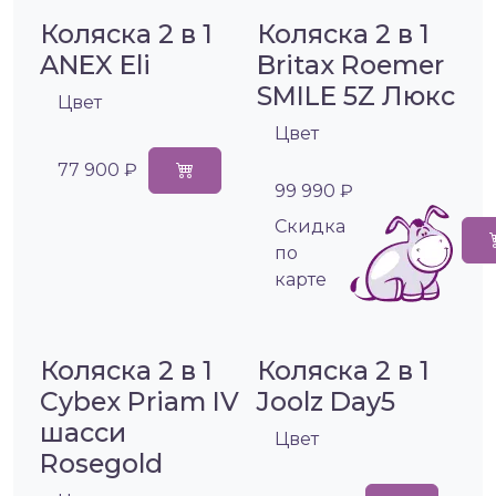
Коляска 2 в 1
Коляска 2 в 1
ANEX Eli
Britax Roemer
SMILE 5Z Люкс
Цвет
Цвет
77 900 ₽
99 990 ₽
Cкидка
по
карте
Коляска 2 в 1
Коляска 2 в 1
Cybex Priam IV
Joolz Day5
шасси
Цвет
Rosegold