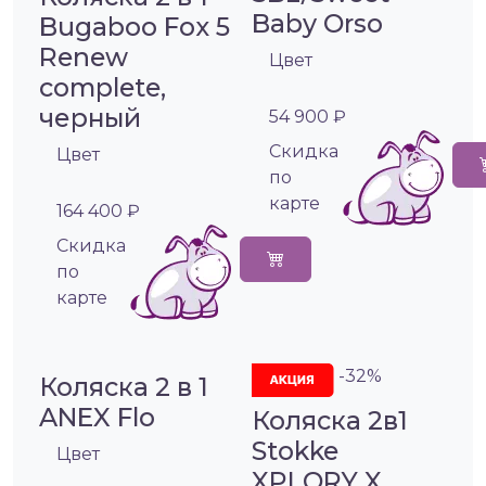
Baby Orso
Bugaboo Fox 5
Renew
Цвет
complete,
черный
54 900 ₽
Cкидка
Цвет
по
карте
164 400 ₽
Cкидка
по
карте
-32%
Коляска 2 в 1
ANEX Flo
Коляска 2в1
Stokke
Цвет
XPLORY X