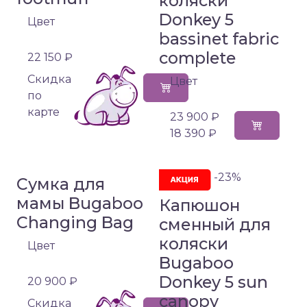
коляски
Donkey 5
Цвет
bassinet fabric
complete
22 150 ₽
Cкидка
Цвет
по
карте
23 900 ₽
18 390 ₽
-23%
Сумка для
мамы Bugaboo
Капюшон
Changing Bag
сменный для
коляски
Цвет
Bugaboo
Donkey 5 sun
20 900 ₽
canopy
Cкидка