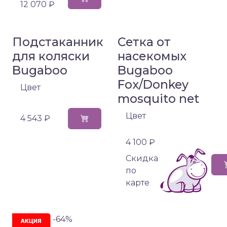
12 070 ₽
Подстаканник
Сетка от
для коляски
насекомых
Bugaboo
Bugaboo
Fox/Donkey
Цвет
mosquito net
Цвет
4 543 ₽
4 100 ₽
Cкидка
по
карте
-64%