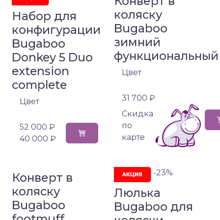
Конверт в
коляску
Набор для
Bugaboo
конфигурации
зимний
Bugaboo
функциональный
Donkey 5 Duo
extension
Цвет
complete
31 700 ₽
Цвет
Cкидка
по
52 000 ₽
карте
40 000 ₽
-23%
Конверт в
коляску
Люлька
Bugaboo
Bugaboo для
footmuff