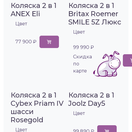
Коляска 2 в 1
Коляска 2 в 1
ANEX Eli
Britax Roemer
SMILE 5Z Люкс
Цвет
Цвет
77 900 ₽
99 990 ₽
Cкидка
по
карте
Коляска 2 в 1
Коляска 2 в 1
Cybex Priam IV
Joolz Day5
шасси
Цвет
Rosegold
Цвет
99 890 ₽