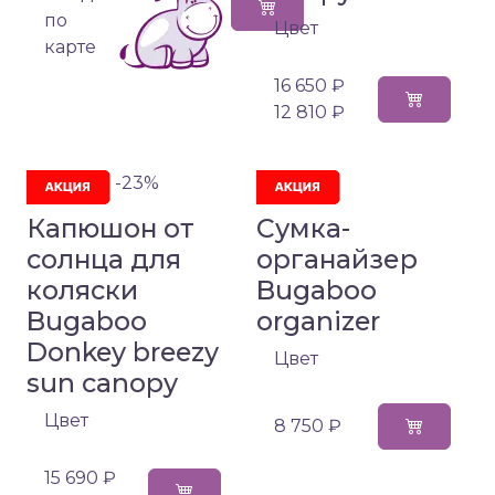
по
Цвет
карте
16 650 ₽
12 810 ₽
-23%
Капюшон от
Сумка-
солнца для
органайзер
коляски
Bugaboo
Bugaboo
organizer
Donkey breezy
Цвет
sun canopy
Цвет
8 750 ₽
15 690 ₽