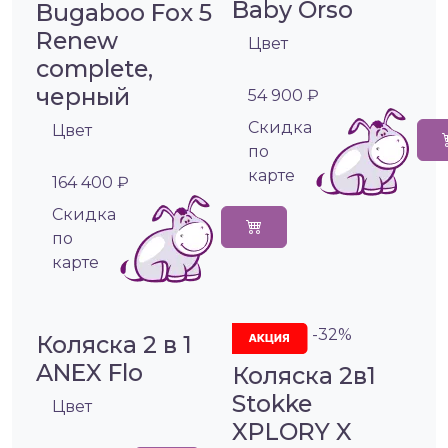
Baby Orso
Bugaboo Fox 5
Renew
Цвет
complete,
черный
54 900 ₽
Cкидка
Цвет
по
карте
164 400 ₽
Cкидка
по
карте
-32%
Коляска 2 в 1
ANEX Flo
Коляска 2в1
Stokke
Цвет
XPLORY X