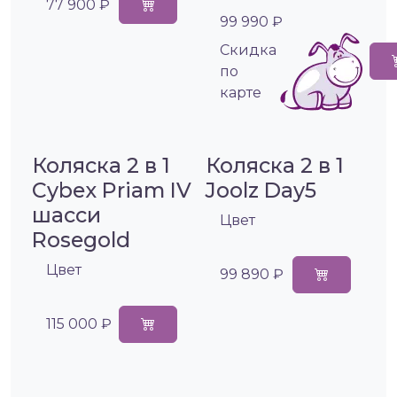
77 900 ₽
99 990 ₽
Cкидка
по
карте
Коляска 2 в 1
Коляска 2 в 1
Cybex Priam IV
Joolz Day5
шасси
Цвет
Rosegold
Цвет
99 890 ₽
115 000 ₽