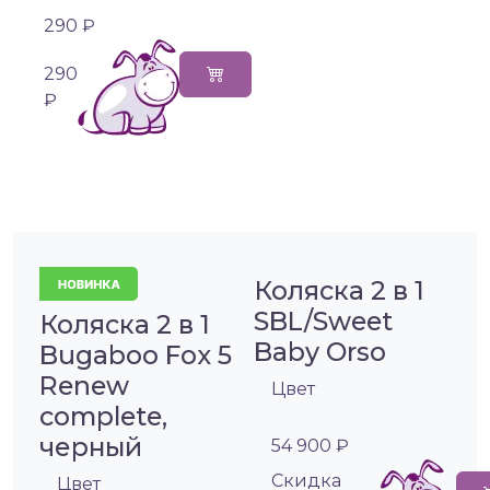
290 ₽
290
₽
Коляска 2 в 1
SBL/Sweet
Коляска 2 в 1
Baby Orso
Bugaboo Fox 5
Renew
Цвет
complete,
черный
54 900 ₽
Cкидка
Цвет