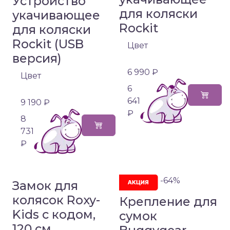
Устройство
для коляски
укачивающее
Rockit
для коляски
Rockit (USB
Цвет
версия)
6 990 ₽
Цвет
6
641
9 190 ₽
₽
8
731
₽
-64%
Замок для
колясок Roxy-
Крепление для
Kids с кодом,
сумок
120 см