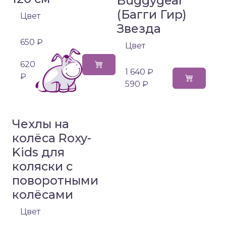
Buggygear
(Багги Гир)
Цвет
Звезда
650 ₽
Цвет
620
1 640 ₽
₽
590 ₽
Чехлы на
колёса Roxy-
Kids для
коляски с
поворотными
колёсами
Цвет