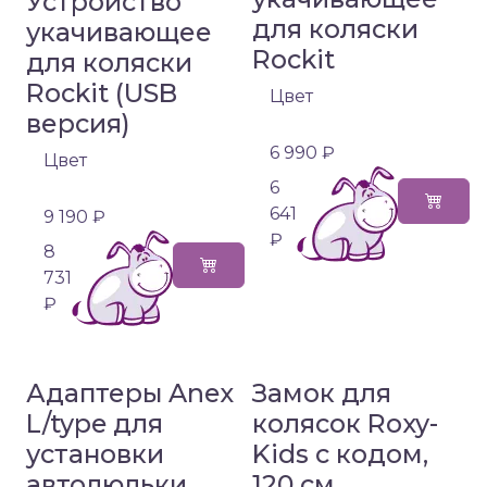
Устройство
для коляски
укачивающее
Rockit
для коляски
Rockit (USB
Цвет
версия)
6 990 ₽
Цвет
6
641
9 190 ₽
₽
8
731
₽
Адаптеры Anex
Замок для
L/type для
колясок Roxy-
установки
Kids с кодом,
автолюльки
120 см