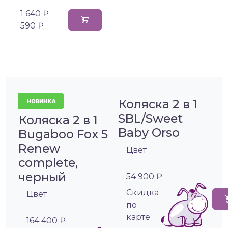
1 640 ₽
590 ₽
Коляска 2 в 1
SBL/Sweet
Коляска 2 в 1
Baby Orso
Bugaboo Fox 5
Renew
Цвет
complete,
черный
54 900 ₽
Cкидка
Цвет
по
карте
164 400 ₽