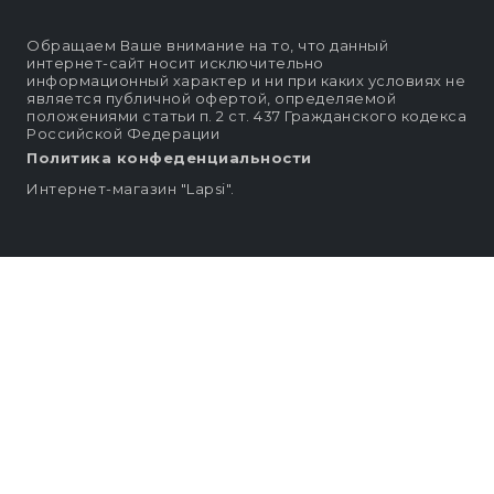
Обращаем Ваше внимание на то, что данный
интернет-сайт носит исключительно
информационный характер и ни при каких условиях не
является публичной офертой, определяемой
положениями статьи п. 2 ст. 437 Гражданского кодекса
Российской Федерации
Политика конфеденциальности
Интернет-магазин "Lapsi".