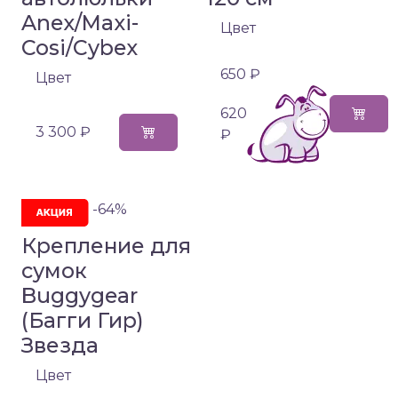
Anex/Maxi-
Цвет
Cosi/Cybex
650 ₽
Цвет
620
3 300 ₽
₽
-64%
Крепление для
сумок
Buggygear
(Багги Гир)
Звезда
Цвет