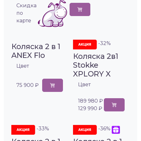
Cкидка
по
карте
-32%
Коляска 2 в 1
ANEX Flo
Коляска 2в1
Stokke
Цвет
XPLORY X
Цвет
75 900 ₽
189 980 ₽
129 990 ₽
-33%
-36%