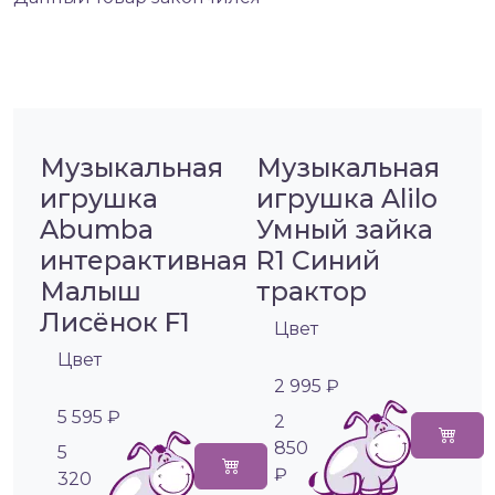
Музыкальная
Музыкальная
игрушка
игрушка Alilo
Abumba
Умный зайка
интерактивная
R1 Синий
Малыш
трактор
Лисёнок F1
Цвет
Цвет
2 995 ₽
5 595 ₽
2
850
5
₽
320