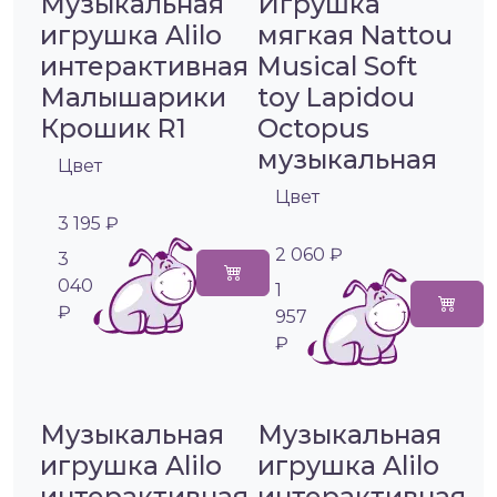
Музыкальная
Игрушка
игрушка Alilo
мягкая Nattou
интерактивная
Musical Soft
Малышарики
toy Lapidou
Крошик R1
Octopus
музыкальная
Цвет
Цвет
3 195 ₽
2 060 ₽
3
040
1
₽
957
₽
Музыкальная
Музыкальная
игрушка Alilo
игрушка Alilo
интерактивная
интерактивная