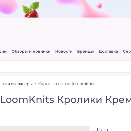
ции
Обзоры и новинки
Новости
Бренды
Доставка
Сер
ганы и джемперы
Кардиган детский LoomKnits
LoomKnits Кролики Кремо
Цвет :