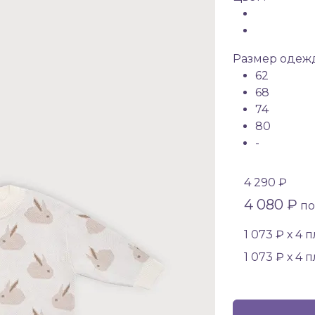
Размер одежд
62
68
74
80
-
4 290 ₽
4 080 ₽
по
1 073 ₽ х 4 
1 073 ₽ х 4 