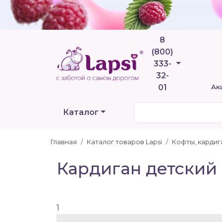
8
(800)
Телефоны
333-
32-
01
Ак
Каталог
Главная
Каталог товаров Lapsi
Кофты, карди
Кардиган детский 
1