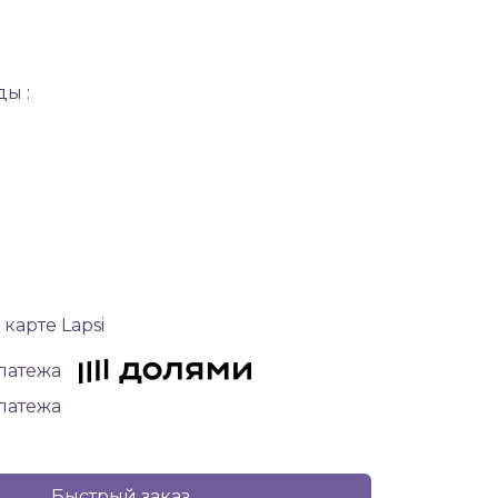
ы :
 карте Lapsi
платежа
платежа
Быстрый заказ