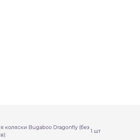
 коляски Bugaboo Dragonfly (без
1 шт
в):