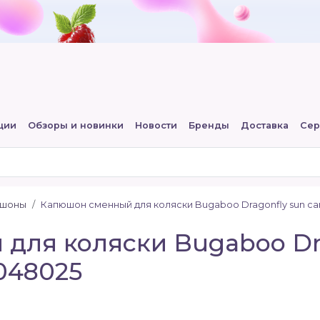
ции
Обзоры и новинки
Новости
Бренды
Доставка
Сер
юшоны
Капюшон сменный для коляски Bugaboo Dragonfly sun c
для коляски Bugaboo Dra
048025