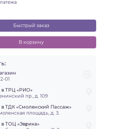
платежа
Быстрый заказ
В корзину
ь:
агазин
2-01
i в ТРЦ «РИО»
енинский пр., д. 109
i в ТДК «Смоленский Пассаж»
Смоленская площадь, д. 3.
 в ТОЦ «Эврика»