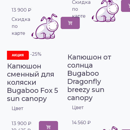
Cкидка
по
13 900 ₽
карте
Cкидка
по
карте
-25%
Капюшон от
солнца
Капюшон
Bugaboo
сменный для
Dragonfly
коляски
breezy sun
Bugaboo Fox 5
canopy
sun canopy
Цвет
Цвет
14 560 ₽
13 900 ₽