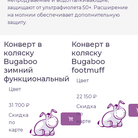
непродуваемые и водотталкивающие,
защищают от ультрафиолета 50+. Расширение
на молнии обеспечивает дополнительную
защиту.
Конверт в
Конверт в
коляску
коляску
Bugaboo
Bugaboo
зимний
footmuff
функциональный
Цвет
Цвет
22 150 ₽
31 700 ₽
Cкидка
по
Cкидка
карте
по
карте