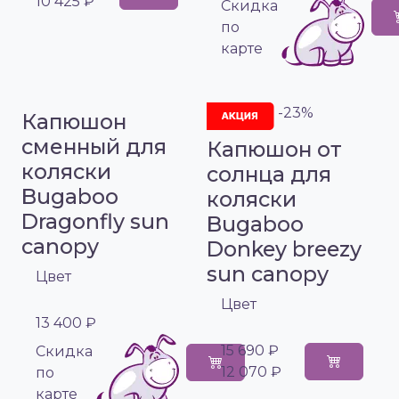
10 425 ₽
Cкидка
по
карте
-23%
Капюшон
сменный для
Капюшон от
коляски
солнца для
Bugaboo
коляски
Dragonfly sun
Bugaboo
canopy
Donkey breezy
sun canopy
Цвет
Цвет
13 400 ₽
15 690 ₽
Cкидка
12 070 ₽
по
карте