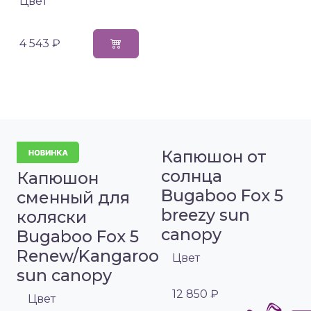
Цвет
4 543 ₽
Капюшон от
солнца
Капюшон
Bugaboo Fox 5
сменный для
breezy sun
коляски
canopy
Bugaboo Fox 5
Renew/Kangaroo
Цвет
sun canopy
12 850 ₽
Цвет