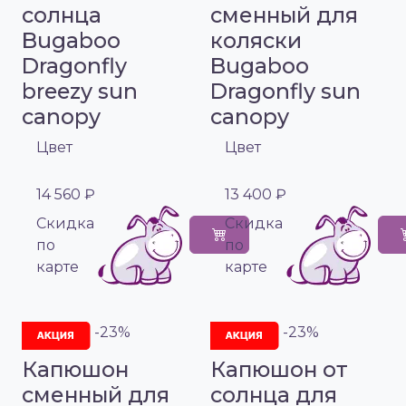
солнца
сменный для
Bugaboo
коляски
Dragonfly
Bugaboo
breezy sun
Dragonfly sun
canopy
canopy
Цвет
Цвет
14 560 ₽
13 400 ₽
Cкидка
Cкидка
по
по
карте
карте
-23%
-23%
Капюшон
Капюшон от
сменный для
солнца для