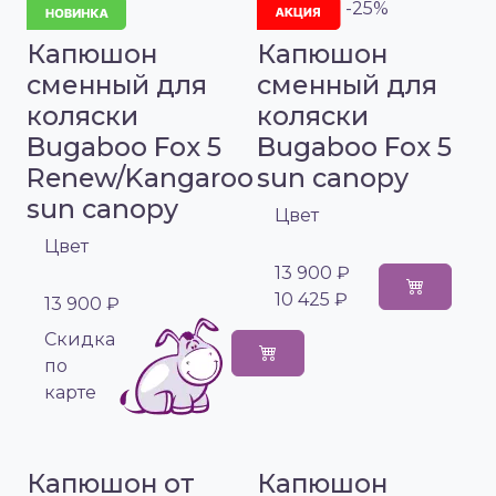
-25%
Капюшон
Капюшон
сменный для
сменный для
коляски
коляски
Bugaboo Fox 5
Bugaboo Fox 5
Renew/Kangaroo
sun canopy
sun canopy
Цвет
Цвет
13 900 ₽
10 425 ₽
13 900 ₽
Cкидка
по
карте
Капюшон от
Капюшон