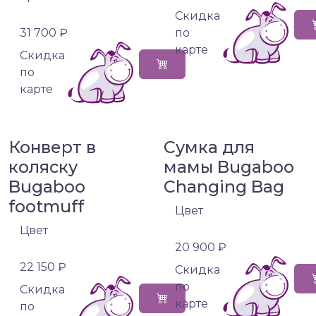
Cкидка
31 700 ₽
по
карте
Cкидка
по
карте
Конверт в
Сумка для
коляску
мамы Bugaboo
Bugaboo
Changing Bag
footmuff
Цвет
Цвет
20 900 ₽
22 150 ₽
Cкидка
по
Cкидка
карте
по