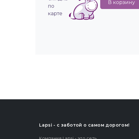
В корзину
по
карте
Lapsi - c заботой о самом дорогом!
Компания Lapsi - это сеть