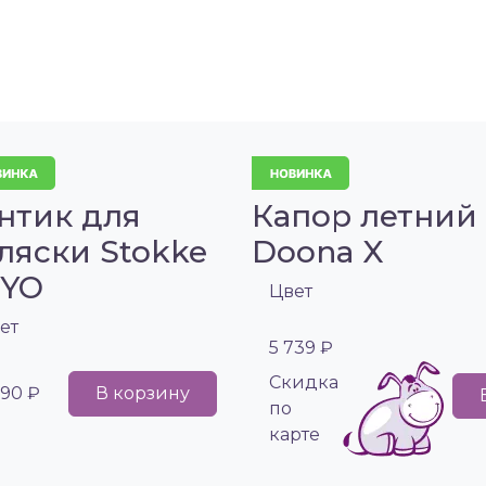
нтик для
Капор летний
ляски Stokke
Doona X
OYO
Цвет
ет
5 739 ₽
Cкидка
990 ₽
В корзину
по
карте