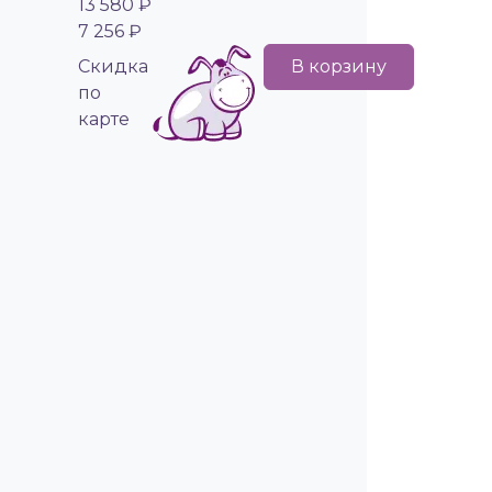
13 580 ₽
7 256 ₽
Cкидка
В корзину
по
карте