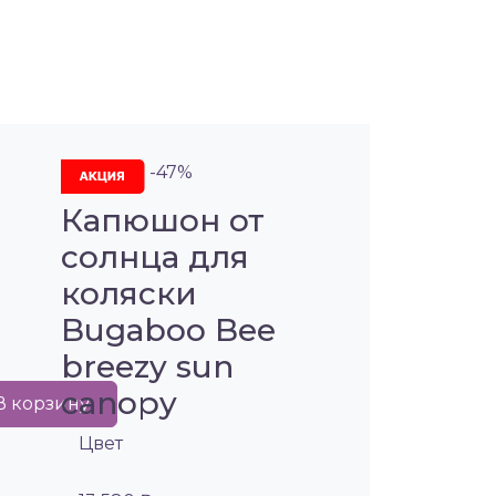
-47%
Капюшон от
солнца для
коляски
Bugaboo Bee
breezy sun
canopy
В корзину
Цвет