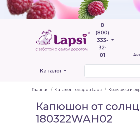
8
(800)
Телефоны
333-
32-
01
Ак
Каталог
Главная
Каталог товаров Lapsi
Козырьки и эк
Капюшон от солнц
180322WAH02