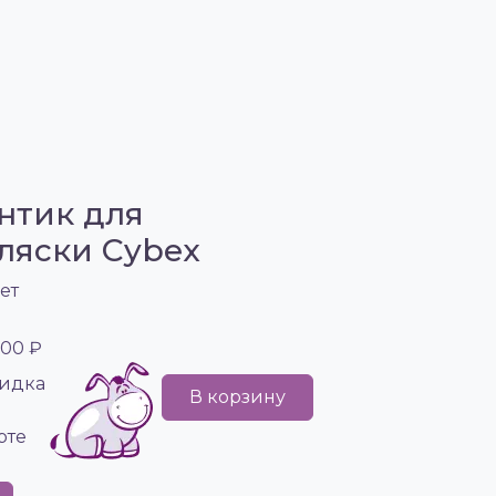
нтик для
ляски Cybex
ет
300 ₽
идка
В корзину
рте