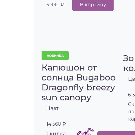
5 990 ₽
В корзину
Зо
Капюшон от
ко
солнца Bugaboo
Цв
Dragonfly breezy
6 
sun canopy
Cк
Цвет
по
ка
14 560 ₽
Cкидка