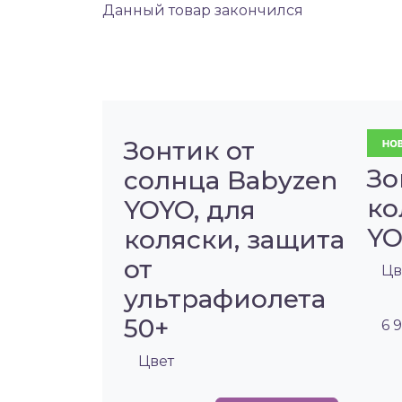
Данный товар закончился
Зонтик от
Зо
солнца Babyzen
ко
YOYO, для
Y
коляски, защита
от
Цв
ультрафиолета
50+
6 
Цвет