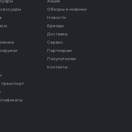
ссуары
Акции
ксессуары
Обзоры и новинки
а
Новости
расы
Бренды
Доставка
мления
Сервис
окружки
Партнерам
Покупателям
Контакты
и
й транспорт
ь
ртификаты