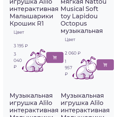
игрушка Alilo
мягкая Nattou
интерактивная
Musical Soft
Малышарики
toy Lapidou
Крошик R1
Octopus
музыкальная
Цвет
Цвет
3 195 ₽
2 060 ₽
3
040
1
₽
957
₽
Музыкальная
Музыкальная
игрушка Alilo
игрушка Alilo
интерактивная
интерактивная