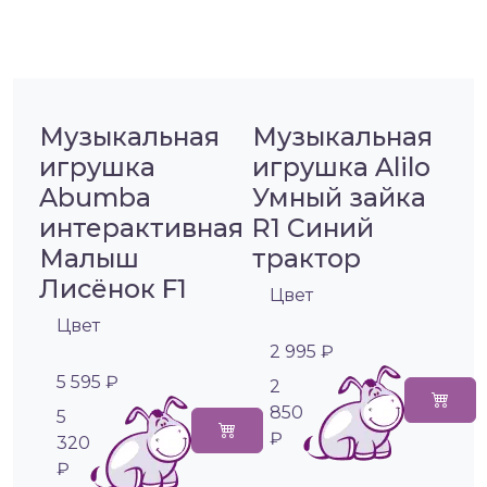
Музыкальная
Музыкальная
игрушка
игрушка Alilo
Abumba
Умный зайка
интерактивная
R1 Синий
Малыш
трактор
Лисёнок F1
Цвет
Цвет
2 995 ₽
5 595 ₽
2
850
5
₽
320
₽