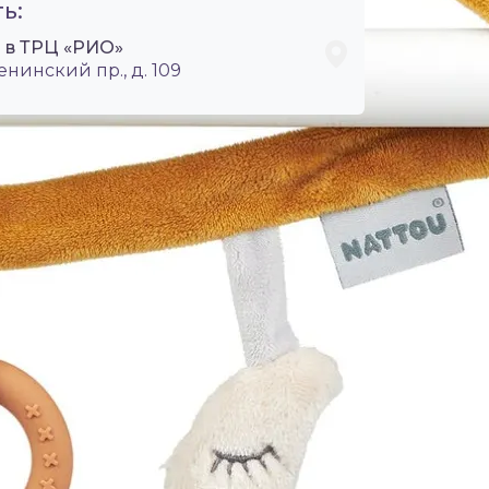
ь:
i в ТРЦ «РИО»
енинский пр., д. 109