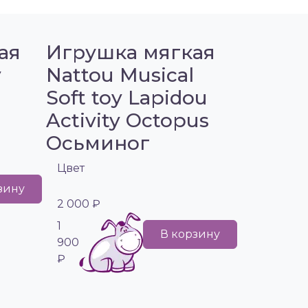
ая
Игрушка мягкая
y
Nattou Musical
Soft toy Lapidou
Activity Octopus
Осьминог
Цвет
зину
2 000 ₽
1
В корзину
900
₽