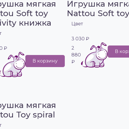
рушка мягкая
Игрушка мягк
tou Soft toy
Nattou Soft to
ivity книжка
Цвет
т
3 030 ₽
2
0 ₽
В кор
880
В корзину
₽
рушка мягкая
tou Toy spiral
т