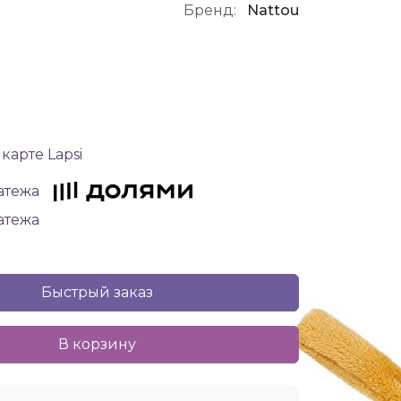
Бренд:
Nattou
карте Lapsi
латежа
латежа
Быстрый заказ
В корзину