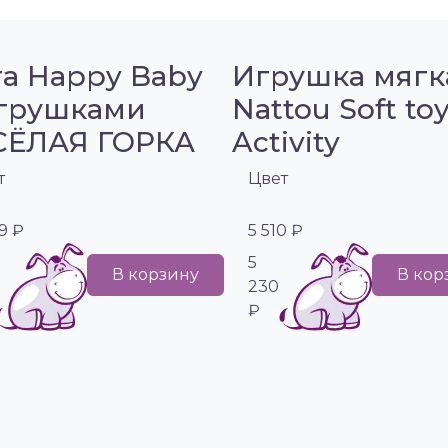
а Happy Baby
Игрушка мягк
игрушками
Nattou Soft to
СЁЛАЯ ГОРКА
Activity
т
Цвет
9 ₽
5 510 ₽
5
В корзину
В кор
230
₽