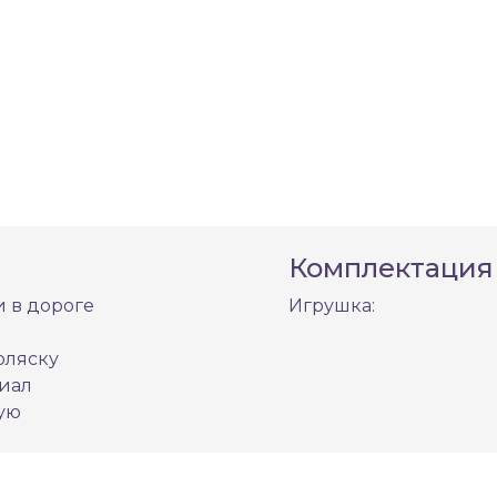
Комплектация
и в дороге
Игрушка:
оляску
иал
ную