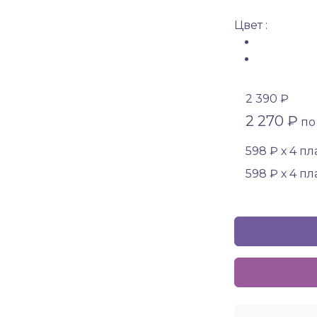
Цвет :
2 390 ₽
2 270 ₽
по 
598 ₽ х 4 п
598 ₽ х 4 п