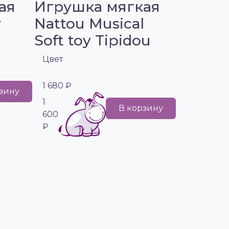
ая
Игрушка мягкая
y
Nattou Musical
Soft toy Tipidou
Цвет
1 680 ₽
зину
1
В корзину
600
₽