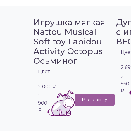
Игрушка мягкая
Дуг
Nattou Musical
с 
Soft toy Lapidou
ВЕ
Activity Octopus
Цве
Осьминог
2 69
Цвет
2
560
2 000 ₽
₽
1
В корзину
900
₽