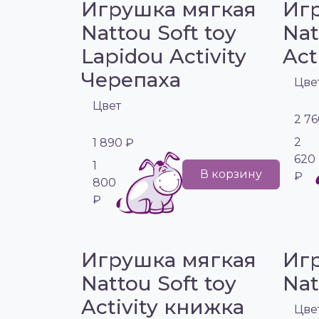
Игрушка мягкая
Иг
Nattou Soft toy
Nat
Lapidou Activity
Act
Черепаха
Цве
Цвет
2 76
2
1 890 ₽
620
1
В корзину
₽
800
₽
Игрушка мягкая
Иг
Nattou Soft toy
Nat
Activity книжка
Цве