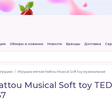
ции
Обзоры и новинки
Новости
Бренды
Доставка
Сер
игрушки
Игрушка мягкая Nattou Musical Soft toy музыкальная
ttou Musical Soft toy T
57