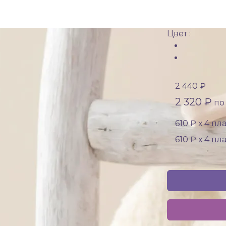
Цвет :
2 440 ₽
2 320 ₽
по 
610 ₽ х 4 пл
610 ₽ х 4 пл