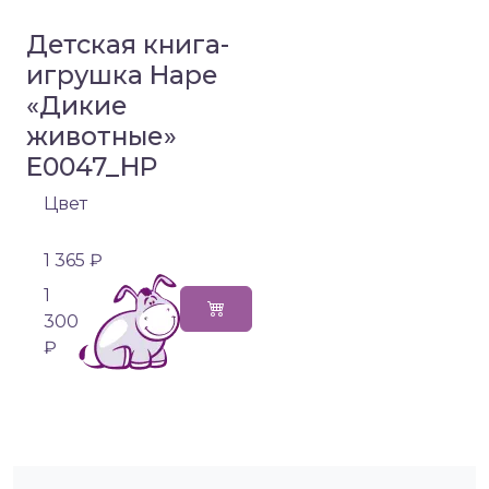
Детская книга-
игрушка Hape
«Дикие
животные»
E0047_HP
Цвет
1 365 ₽
1
300
₽