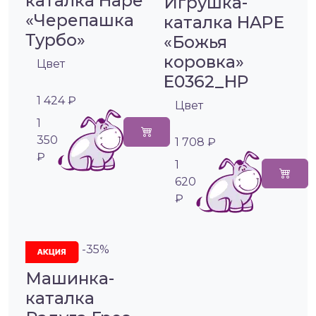
каталка Hape
Игрушка-
«Черепашка
каталка HAPE
Турбо»
«Божья
коровка»
Цвет
E0362_HP
1 424 ₽
Цвет
1
350
1 708 ₽
₽
1
620
₽
-35%
Машинка-
каталка