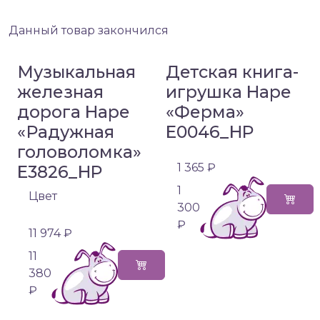
Данный товар закончился
Музыкальная
Детская книга-
железная
игрушка Hape
дорога Hape
«Ферма»
«Радужная
E0046_HP
головоломка»
1 365 ₽
E3826_HP
1
Цвет
300
₽
11 974 ₽
11
380
₽