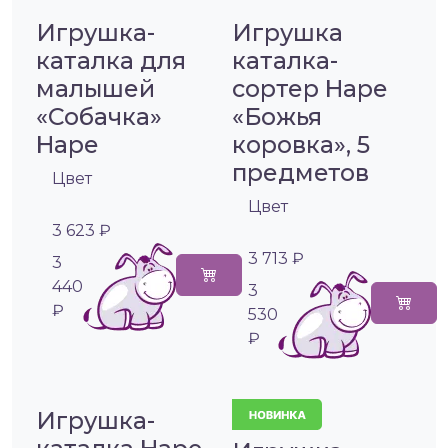
Игрушка-
Игрушка
каталка для
каталка-
малышей
сортер Hape
«Собачка»
«Божья
Hape
коровка», 5
предметов
Цвет
Цвет
3 623 ₽
3 713 ₽
3
440
3
₽
530
₽
Игрушка-