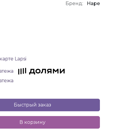
Бренд:
Hape
карте Lapsi
латежа
латежа
Быстрый заказ
В корзину