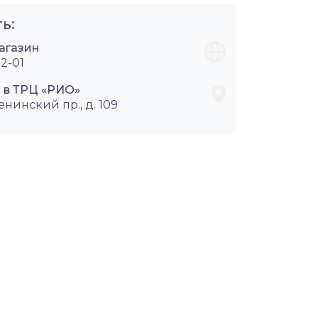
ь:
агазин
2-01
i в ТРЦ «РИО»
енинский пр., д. 109