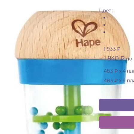
Цвет :
1 933 ₽
1 840 ₽
по 
483 ₽ х 4 п
483 ₽ х 4 п