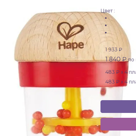
Цвет :
1 933 ₽
1 840 ₽
по 
483 ₽ х 4 п
483 ₽ х 4 п