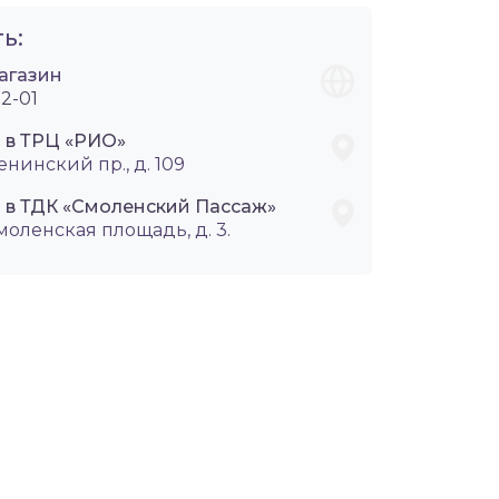
ь:
агазин
2-01
i в ТРЦ «РИО»
енинский пр., д. 109
i в ТДК «Смоленский Пассаж»
Смоленская площадь, д. 3.