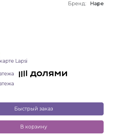
Бренд:
Hape
карте Lapsi
латежа
латежа
Быстрый заказ
В корзину