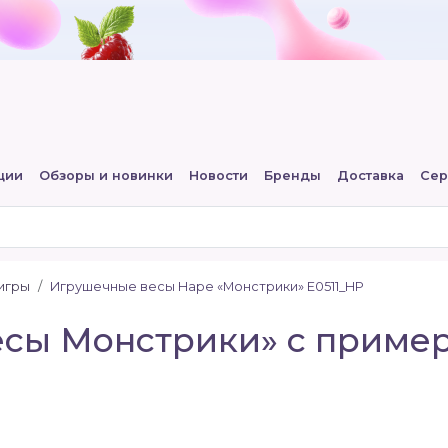
ции
Обзоры и новинки
Новости
Бренды
Доставка
Сер
игры
Игрушечные весы Hape «Монстрики» E0511_HP
сы Монстрики» с приме