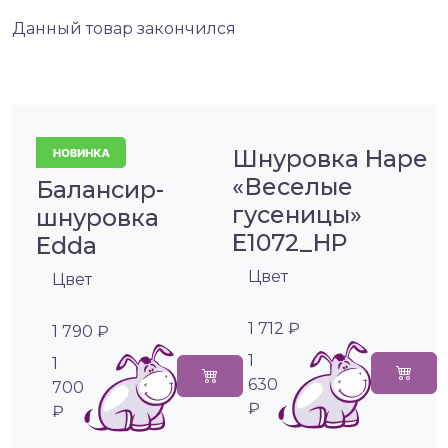
Данный товар закончился
Шнуровка Hape
«Веселые
Балансир-
гусеницы»
шнуровка
E1072_HP
Edda
Цвет
Цвет
1 712 ₽
1 790 ₽
1
1
630
700
₽
₽