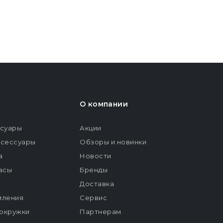
О компании
ссуары
Акции
ксессуары
Обзоры и новинки
а
Новости
расы
Бренды
Доставка
мления
Сервис
окружки
Партнерам