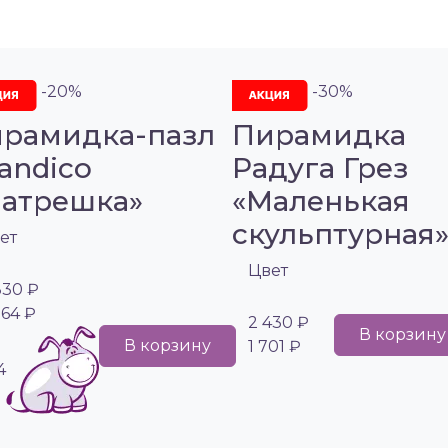
-20%
-30%
рамидка-пазл
Пирамидка
andico
Радуга Грез
атрешка»
«Маленькая
скульптурная
ет
Цвет
830 ₽
264 ₽
2 430 ₽
В корзину
В корзину
1 701 ₽
4