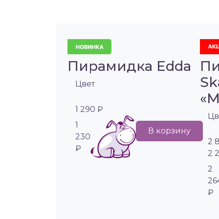
Пирамидка Edda
Пи
Sk
Цвет
«М
1 290 ₽
Цв
1
В корзину
230
2 
₽
2 
2
26
₽