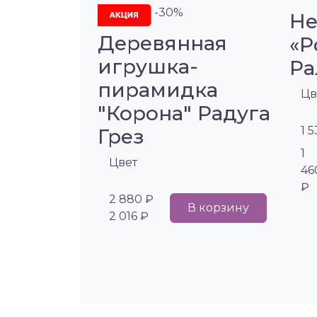
-30%
Не
Деревянная
«Р
игрушка-
Ра
пирамидка
Цв
"Корона" Радуга
1 
Грез
1
Цвет
46
₽
2 880 ₽
В корзину
2 016 ₽