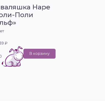
валяшка Hape
оли-Поли
льф»
ет
539 ₽
В корзину
0