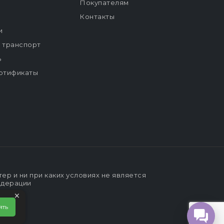
Покупателям
Контакты
и
й транспорт
ь
ртификаты
р и ни при каких условиях не является
едерации
×
ять