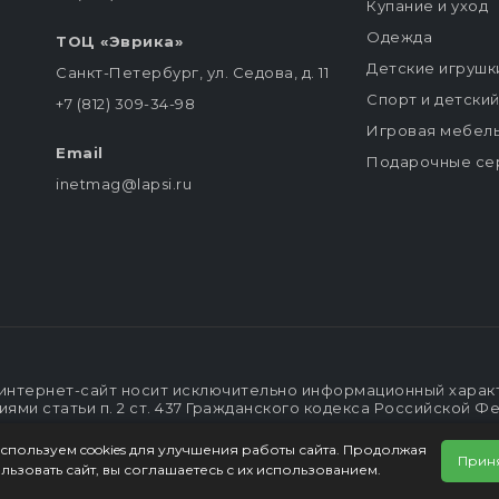
Купание и уход
Одежда
ТОЦ «Эврика»
Детские игрушк
Санкт-Петербург, ул. Седова, д. 11
Спорт и детски
+7 (812) 309-34-98
Игровая мебел
Email
Подарочные се
inetmag@lapsi.ru
интернет-сайт носит исключительно информационный характе
ми статьи п. 2 ст. 437 Гражданского кодекса Российской Ф
спользуем cookies для улучшения работы сайта. Продолжая
Прин
льзовать сайт, вы соглашаетесь с их использованием.