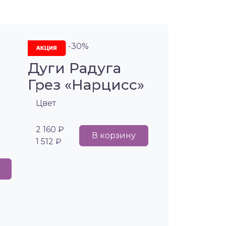
-30%
Дуги Радуга
Грез «Нарцисс»
Цвет
»
2 160 ₽
В корзину
1 512 ₽