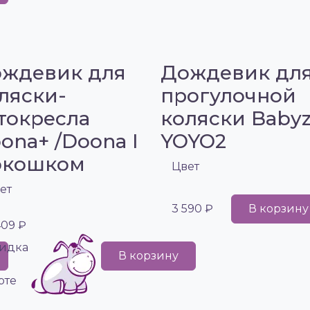
ждевик для
Дождевик дл
ляски-
прогулочной
токресла
коляски Baby
ona+ /Doona I
YOYO2
окошком
Цвет
ет
3 590 ₽
В корзину
409 ₽
идка
В корзину
рте