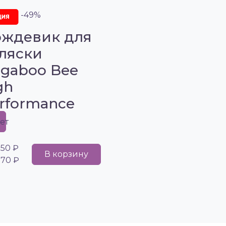
-49%
ждевик для
ляски
gaboo Bee
gh
rformance
ет
750 ₽
В корзину
970 ₽