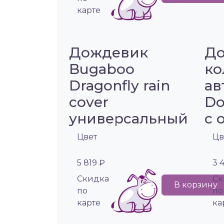
карте
Дождевик
До
Bugaboo
ко
Dragonfly rain
ав
cover
Do
универсальный
с 
Цвет
Цв
5 819 ₽
3 
Cкидка
Cк
В корзину
по
по
карте
ка