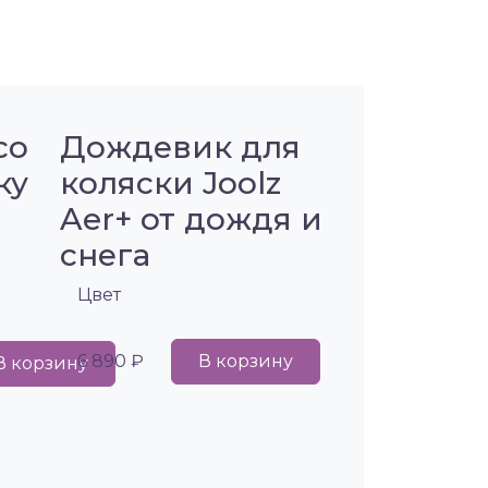
co
Дождевик для
ку
коляски Joolz
Aer+ от дождя и
снега
Цвет
6 890 ₽
В корзину
В корзину