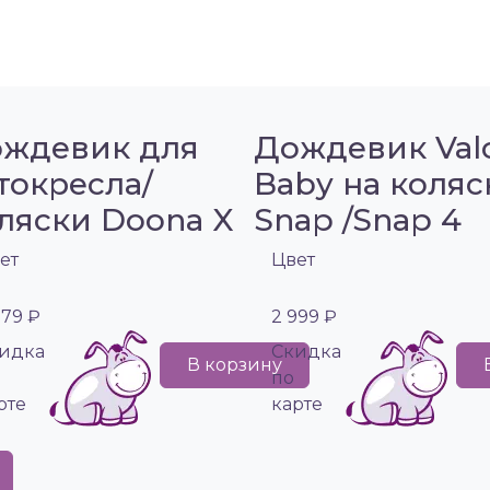
ждевик для
Дождевик Val
токресла/
Baby на коляс
ляски Doona X
Snap /Snap 4
ет
Цвет
979 ₽
2 999 ₽
идка
Cкидка
В корзину
по
рте
карте