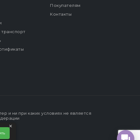
Покупателям
Контакты
и
й транспорт
ь
ртификаты
р и ни при каких условиях не является
едерации
×
ять