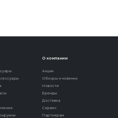
О компании
ссуары
Акции
ксессуары
Обзоры и новинки
а
Новости
расы
Бренды
Доставка
мления
Сервис
окружки
Партнерам