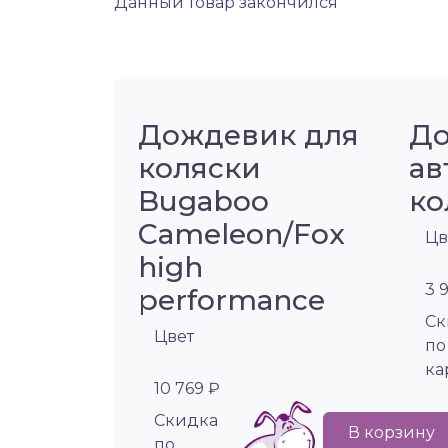
Данный товар закончился
Дождевик для
До
коляски
ав
Bugaboo
ко
Cameleon/Fox
Цв
high
3 
performance
Cк
Цвет
по
ка
10 769 ₽
Cкидка
В корзину
по