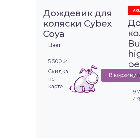
Дождевик для
До
коляски Cybex
ко
Coya
Bu
Цвет
hi
5 500 ₽
pe
Cкидка
В корзину
Цв
по
карте
9 
4 