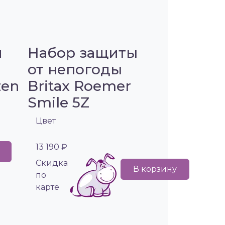
я
Набор защиты
от непогоды
zen
Britax Roemer
Smile 5Z
Цвет
13 190 ₽
Cкидка
В корзину
по
карте