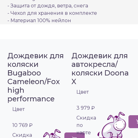
- Защита от дождя, ветра, снега
- Чехол для хранения в комплекте
- Материал 100% нейлон
Дождевик для
Дождевик для
коляски
автокресла/
Bugaboo
коляски Doona
Cameleon/Fox
X
high
Цвет
performance
3 979 ₽
Цвет
Cкидка
10 769 ₽
по
карте
Cкидка