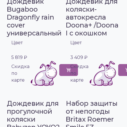
Дождевик
Дождевик для
Bugaboo
коляски-
Dragonfly rain
автокресла
cover
Doona+ /Doona
универсальный
I с окошком
Цвет
Цвет
5 819 ₽
3 409 ₽
Cкидка
Cкидка
по
по
карте
карте
Дождевик для
Набор защиты
прогулочной
от непогоды
коляски
Britax Roemer