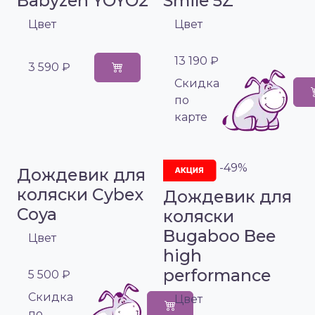
Babyzen YOYO2
Smile 5Z
Цвет
Цвет
13 190 ₽
3 590 ₽
Cкидка
по
карте
-49%
Дождевик для
коляски Cybex
Дождевик для
Coya
коляски
Bugaboo Bee
Цвет
high
performance
5 500 ₽
Cкидка
Цвет
по