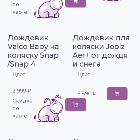
по
карте
Дождевик
Дождевик для
Valco Baby на
коляски Joolz
коляску Snap
Aer+ от дождя
/Snap 4
и снега
Цвет
Цвет
2 999 ₽
6 890 ₽
Cкидка
по
карте