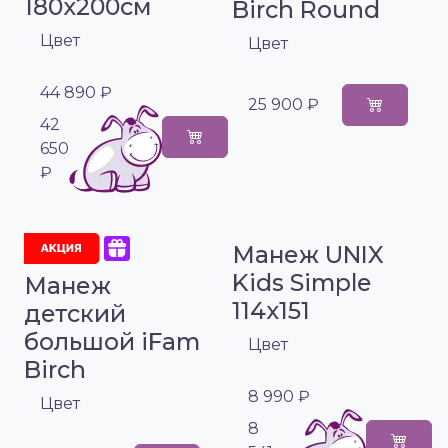
180x200см
Birch Round
Цвет
Цвет
44 890 ₽
25 900 ₽
42
650
₽
Манеж UNIX
Kids Simple
Манеж
114x151
детский
большой iFam
Цвет
Birch
8 990 ₽
Цвет
8