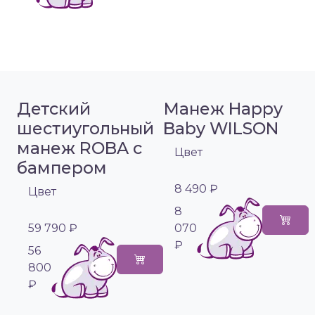
Детский
Манеж Happy
шестиугольный
Baby WILSON
манеж ROBA с
Цвет
бампером
8 490 ₽
Цвет
8
59 790 ₽
070
₽
56
800
₽