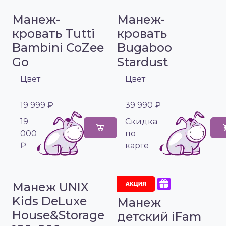
Манеж-
Манеж-
кровать Tutti
кровать
Bambini CoZee
Bugaboo
Go
Stardust
Цвет
Цвет
19 999 ₽
39 990 ₽
19
Cкидка
000
по
₽
карте
Манеж UNIX
Kids DeLuxe
Манеж
House&Storage
детский iFam