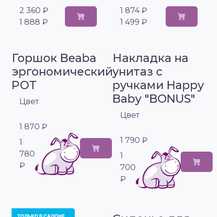
2 360 ₽
1 874 ₽
1 888 ₽
1 499 ₽
Горшок Beaba
Накладка на
эргономический
унитаз с
POT
ручками Happy
Baby "BONUS"
Цвет
Цвет
1 870 ₽
1 790 ₽
1
780
1
₽
700
₽