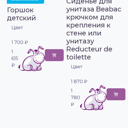
Сиденье для
унитаза Beabaс
Горшок
крючком для
детский
крепления к
Цвет
стене или
унитазу
1 700 ₽
Reducteur de
1
toilette
615
₽
Цвет
1 870 ₽
1
780
₽