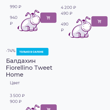
990 ₽
4 200 ₽
490 ₽
940
₽
490
₽
-74%
Балдахин
Fiorellino Tweet
Home
Цвет
3 500 ₽
900 ₽