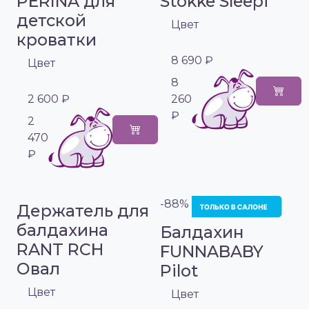
PERINA для
Stokke Sleepi
детской
Цвет
кроватки
8 690 ₽
Цвет
8
2 600 ₽
260
₽
2
470
₽
-88%
Держатель для
балдахина
Балдахин
RANT RCH
FUNNABABY
Овал
Pilot
Цвет
Цвет