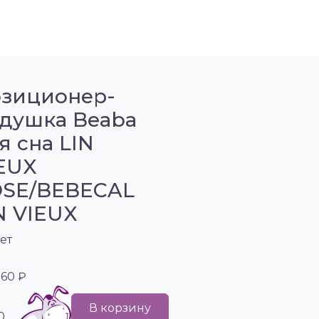
зиционер-
душка Beaba
я сна LIN
EUX
SE/BEBECAL
N VIEUX
ет
760 ₽
В корзину
0