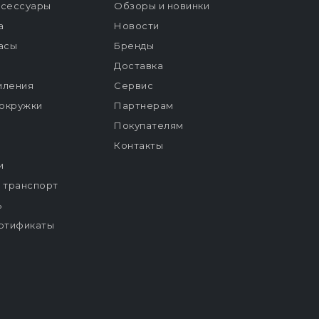
ксессуары
Обзоры и новинки
а
Новости
расы
Бренды
Доставка
мления
Сервис
окружки
Партнерам
Покупателям
Контакты
и
й транспорт
ь
ртификаты