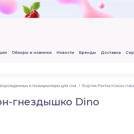
ции
Обзоры и новинки
Новости
Бренды
Доставка
Сер
ворожденных и позиционеры для сна
Бортик Perina Кокон-гне
он-гнездышко Dino