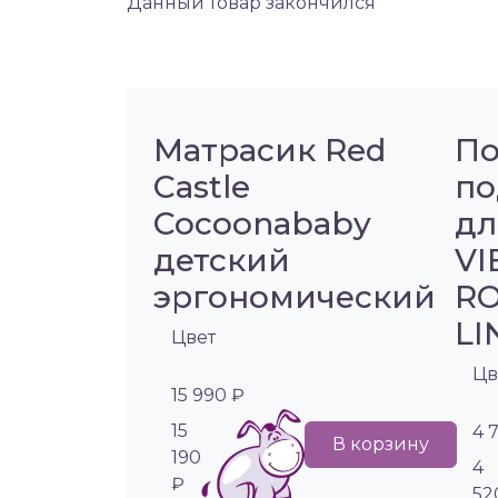
Данный товар закончился
Матрасик Red
По
Castle
по
Cocoonababy
дл
детский
VI
эргономический
RO
LI
Цвет
Цв
15 990 ₽
15
4 
В корзину
190
4
₽
52