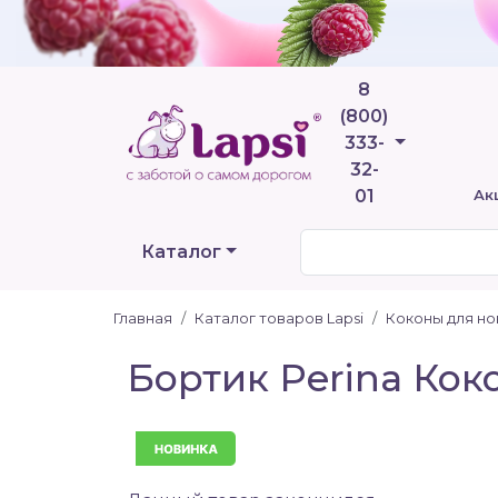
8
(800)
Телефоны
333-
32-
01
Ак
Каталог
Главная
Каталог товаров Lapsi
Коконы для но
Бортик Perina Кок
Новинка