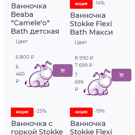
-14%
Ванночка
Beaba
Ванночка
"Camele'o"
Stokke Flexi
Bath детская
Bath Макси
Цвет
Цвет
6 800 ₽
8 990 ₽
7 699 ₽
6
460
7
₽
699
₽
-25%
-19%
Ванночка с
Ванночка
горкой Stokke
Stokke Flexi