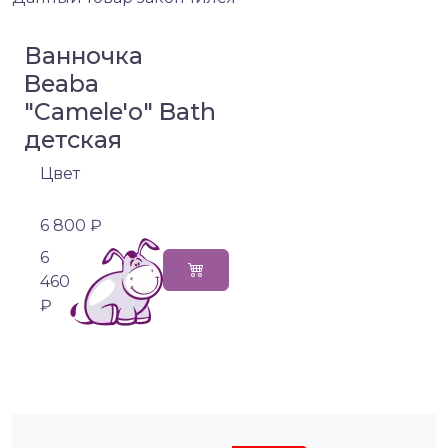
Ванночка
Beaba
"Camele'o" Bath
детская
Цвет
6 800 ₽
6
460
₽