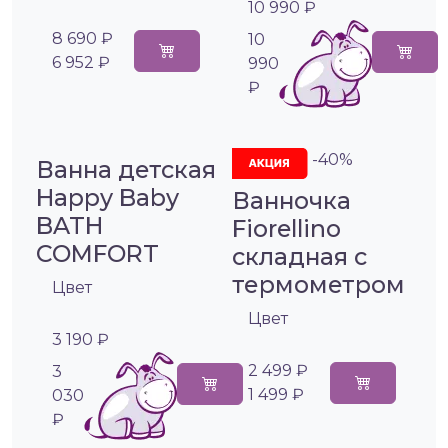
10 990 ₽
8 690 ₽
10
6 952 ₽
990
₽
-40%
Ванна детская
Happy Baby
Ванночка
BATH
Fiorellino
COMFORT
складная с
термометром
Цвет
Цвет
3 190 ₽
2 499 ₽
3
1 499 ₽
030
₽