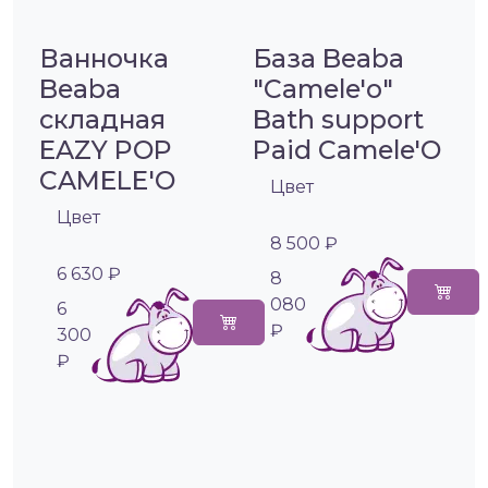
Ванночка
База Beaba
Beaba
"Camele'o"
складная
Bath support
EAZY POP
Paid Camele'O
CAMELE'O
Цвет
Цвет
8 500 ₽
6 630 ₽
8
080
6
₽
300
₽