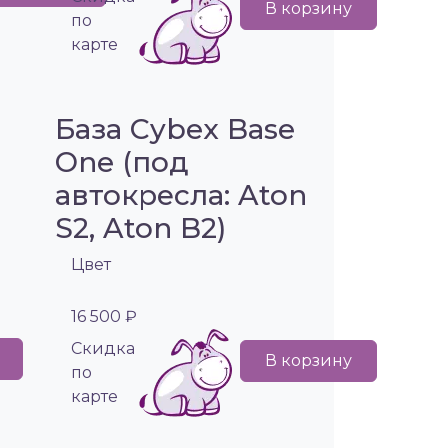
В корзину
по
карте
База Cybex Base
One (под
автокресла: Aton
S2, Aton B2)
Цвет
16 500 ₽
Cкидка
В корзину
по
карте