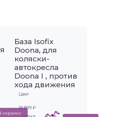
База Isofix
ля
Doona, для
коляски-
автокресла
Doona I , против
хода движения
Цвет
19 999 ₽
В корзину
Cкидка