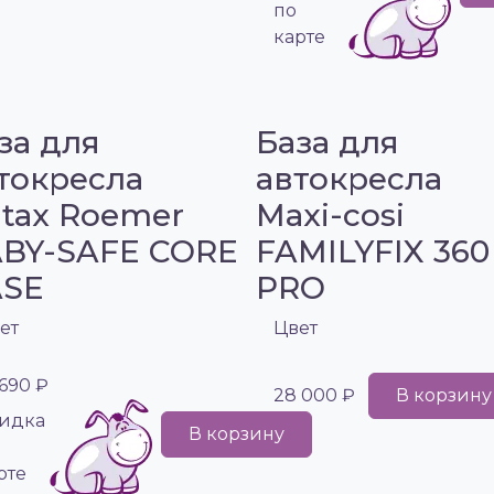
по
карте
за для
База для
токресла
автокресла
itax Roemer
Maxi-cosi
BY-SAFE CORE
FAMILYFIX 360
ASE
PRO
ет
Цвет
 690 ₽
28 000 ₽
В корзину
идка
В корзину
рте