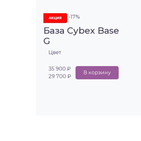
-17%
База Cybex Base
G
Цвет
35 900 ₽
В корзину
29 700 ₽