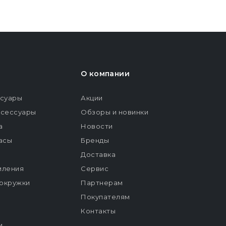
О компании
ссуары
Акции
ксессуары
Обзоры и новинки
а
Новости
расы
Бренды
Доставка
мления
Сервис
окружки
Партнерам
Покупателям
Контакты
и