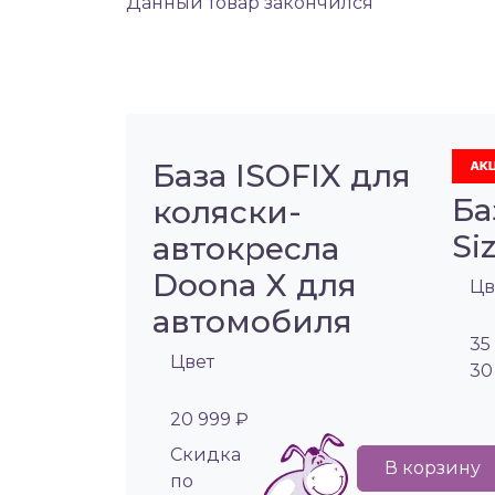
Данный товар закончился
База ISOFIX для
Ба
коляски-
Si
автокресла
Doona X для
Цв
автомобиля
35
Цвет
30
20 999 ₽
Cкидка
В корзину
по