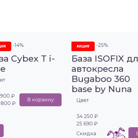
-14%
-25%
за Cybex T i-
База ISOFIX д
ze
автокресла
Bugaboo 360
ет
base by Nuna
 900 ₽
В корзину
Цвет
 800 ₽
34 250 ₽
25 690 ₽
Cкидка