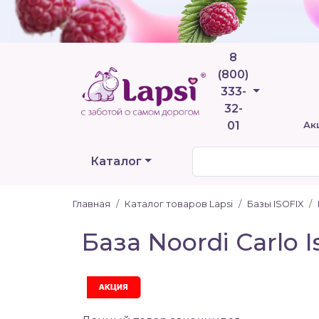
8
(800)
Телефоны
333-
32-
01
Ак
Каталог
Главная
Каталог товаров Lapsi
Базы ISOFIX
База Noordi Carlo I
Акция