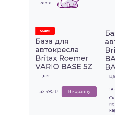
карте
Ба
База для
ав
автокресла
Br
Britax Roemer
BA
VARIO BASE 5Z
B
Цвет
Цв
18
32 490 ₽
В корзину
Cк
по
ка