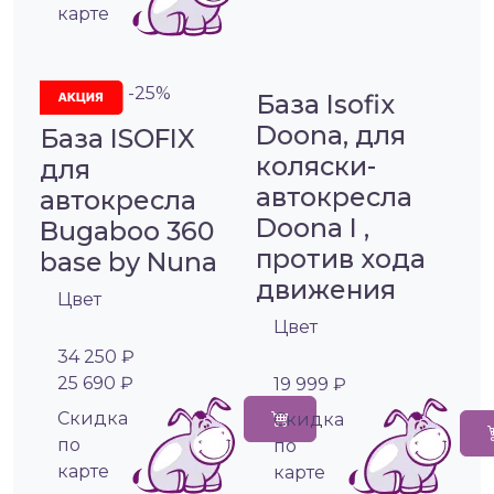
карте
-25%
База Isofix
Doona, для
База ISOFIX
коляски-
для
автокресла
автокресла
Doona I ,
Bugaboo 360
против хода
base by Nuna
движения
Цвет
Цвет
34 250 ₽
25 690 ₽
19 999 ₽
Cкидка
Cкидка
по
по
карте
карте