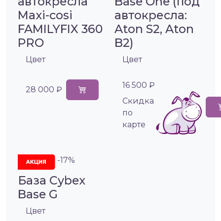
автокресла
Base One (под
Maxi-cosi
автокресла:
FAMILYFIX 360
Aton S2, Aton
PRO
B2)
Цвет
Цвет
16 500 ₽
28 000 ₽
Cкидка
по
карте
-17%
База Cybex
Base G
Цвет