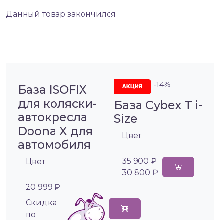
Данный товар закончился
-14%
База ISOFIX
для коляски-
База Cybex T i-
автокресла
Size
Doona X для
Цвет
автомобиля
35 900 ₽
Цвет
30 800 ₽
20 999 ₽
Cкидка
по