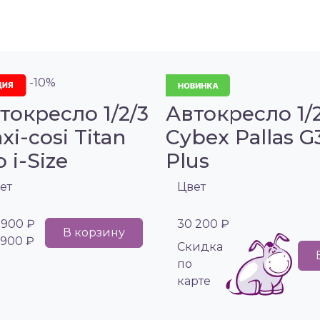
-10%
токресло 1/2/3
Автокресло 1/
xi-cosi Titan
Cybex Pallas G
o i-Size
Plus
ет
Цвет
 900 ₽
30 200 ₽
В корзину
 900 ₽
Cкидка
по
карте