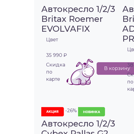
Автокресло 1/2/3
Ав
Britax Roemer
Br
EVOLVAFIX
AD
P
Цвет
Цв
35 990 ₽
Cкидка
38
В корзину
по
Cк
карте
по
ка
-26%
Автокресло 1/2/3
Cybex Pallas G2