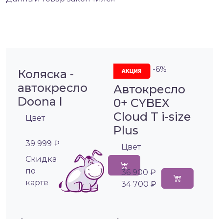
-6%
Коляска -
автокресло
Автокресло
Doona I
0+ CYBEX
Cloud T i-size
Цвет
Plus
39 999 ₽
Цвет
Cкидка
по
36 900 ₽
карте
34 700 ₽