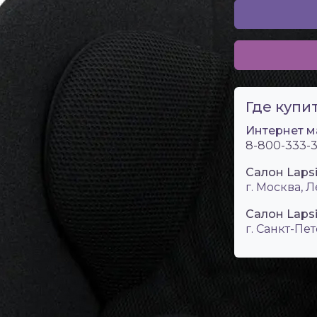
Где купит
Интернет м
8-800-333-3
Салон Laps
г. Москва, Л
Салон Lapsi
г. Санкт-Пет