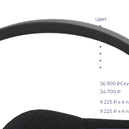
Цвет :
36 900 ₽
Ски
34 700 ₽
9 225 ₽ х 4 
9 225 ₽ х 4 