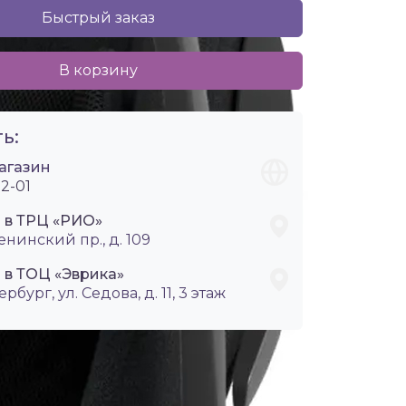
Быстрый заказ
В корзину
ь:
агазин
2-01
i в ТРЦ «РИО»
енинский пр., д. 109
 в ТОЦ «Эврика»
ербург, ул. Седова, д. 11, 3 этаж