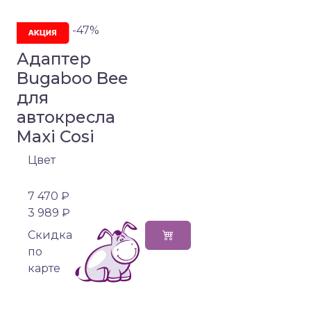
-47%
Адаптер
Bugaboo Bee
для
автокресла
Maxi Cosi
Цвет
7 470 ₽
3 989 ₽
Cкидка
по
карте