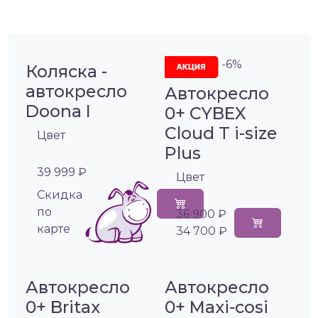
-6%
Коляска -
автокресло
Автокресло
Doona I
0+ CYBEX
Cloud T i-size
Цвет
Plus
39 999 ₽
Цвет
Cкидка
по
36 900 ₽
карте
34 700 ₽
Автокресло
Автокресло
0+ Britax
0+ Maxi-cosi