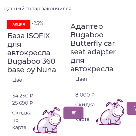
Данный товар закончился
-25%
Адаптер
Bugaboo
База ISOFIX
Butterfly car
для
seat adapter
автокресла
для
Bugaboo 360
автокресла
base by Nuna
Цвет
Цвет
8 000 ₽
34 250 ₽
25 690 ₽
Cкидка
по
Cкидка
карте
по
карте