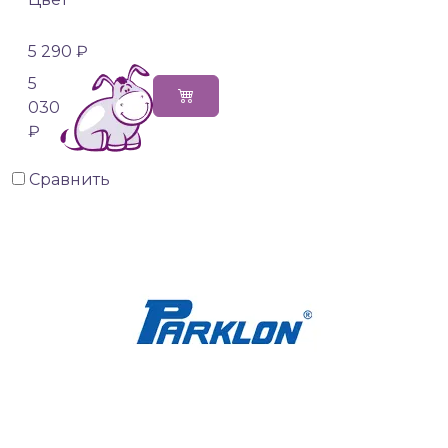
5 290 ₽
5
030
₽
Сравнить