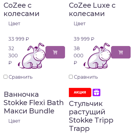
CoZee с
CoZee Luxe с
колесами
колесами
Цвет
Цвет
33 999 ₽
39 999 ₽
32
38
300
000
₽
₽
Сравнить
Сравнить
Ванночка
Stokke Flexi Bath
Стульчик
Макси Bundle
растущий
Stokke Tripp
Цвет
Trapp