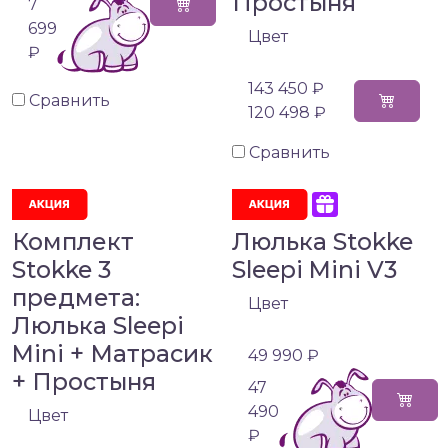
Простыня
7
699
Цвет
₽
143 450 ₽
Сравнить
120 498 ₽
Сравнить
Комплект
Люлька Stokke
Stokke 3
Sleepi Mini V3
предмета:
Цвет
Люлька Sleepi
Mini + Матрасик
49 990 ₽
+ Простыня
47
490
Цвет
₽