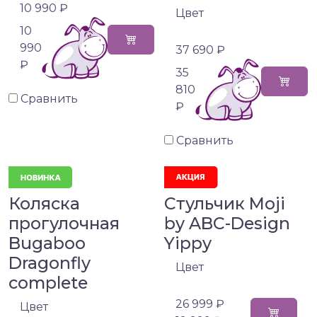
10 990 ₽
Цвет
10
990
37 690 ₽
₽
35
810
Сравнить
₽
Сравнить
Коляска
Стульчик Moji
прогулочная
by ABC-Design
Bugaboo
Yippy
Dragonfly
Цвет
complete
26 999 ₽
Цвет