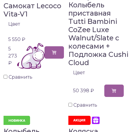
Колыбель
Самокат Lecoco
приставная
Vita-V1
Tutti Bambini
Цвет
CoZee Luxe
Walnut/Slate с
5 550 ₽
колесами +
5
Подложка Cushi
273
Cloud
₽
Цвет
Сравнить
50 398 ₽
Сравнить
Колыбель
Коляска