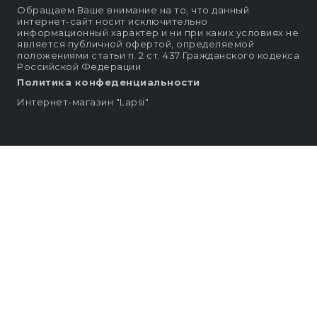
Обращаем Ваше внимание на то, что данный
интернет-сайт носит исключительно
информационный характер и ни при каких условиях не
является публичной офертой, определяемой
положениями статьи п. 2 ст. 437 Гражданского кодекса
Российской Федерации
Политика конфеденциальности
Интернет-магазин "Lapsi".