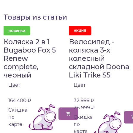
Товары из статьи
Коляска 2 в 1
Велосипед -
Bugaboo Fox 5
коляска 3-х
Renew
колесный
complete,
складной Doona
черный
Liki Trike S5
Цвет
Цвет
164 400 ₽
32 999 ₽
28 999 ₽
Cкидка
по
Cкидка
карте
по
карте