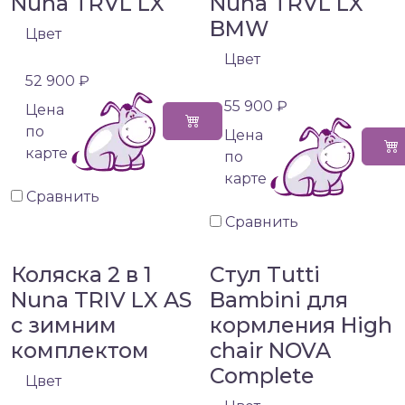
Nuna TRVL LX
Nuna TRVL LX
BMW
Цвет
Цвет
52 900 ₽
55 900 ₽
Цена
по
Цена
карте
по
карте
Сравнить
Сравнить
Коляска 2 в 1
Стул Tutti
Nuna TRIV LX AS
Bambini для
с зимним
кормления High
комплектом
chair NOVA
Complete
Цвет