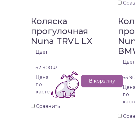
Сра
Коляска
Кол
прогулочная
про
Nuna TRVL LX
Nun
BM
Цвет
Цвет
52 900 ₽
Цена
55 9
В корзину
по
Цен
карте
по
карт
Сравнить
Сра