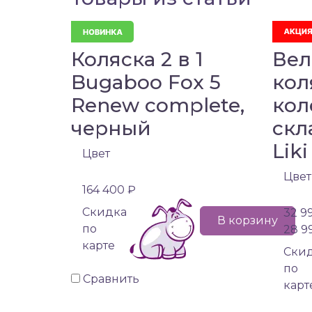
Коляска 2 в 1
Вел
Bugaboo Fox 5
кол
Renew complete,
кол
черный
скл
Liki
Цвет
Цвет
164 400 ₽
Cкидка
32 9
В корзину
по
28 9
карте
Cки
по
Сравнить
карт