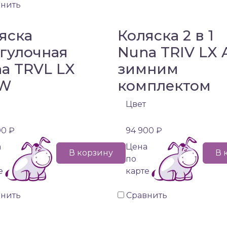
внить
яска
Коляска 2 в 1
гулочная
Nuna TRIV LX 
a TRVL LX
зимним
W
комплектом
Цвет
00 ₽
94 900 ₽
а
Цена
В корзину
В 
по
е
карте
внить
Сравнить