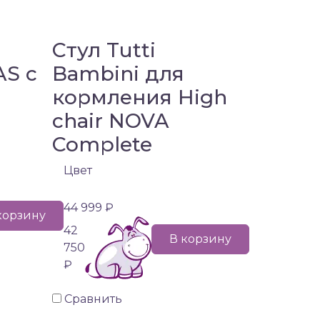
Стул Tutti
AS с
Bambini для
кормления High
chair NOVA
Complete
Цвет
44 999 ₽
корзину
42
В корзину
750
₽
Сравнить