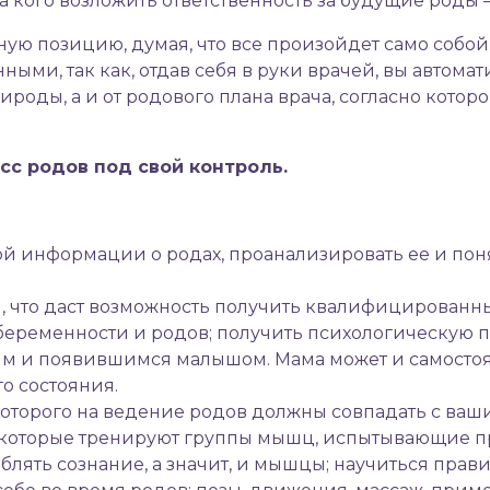
кого возложить ответственность за будущие роды – 
 позицию, думая, что все произойдет само собой, 
нными, так как, отдав себя в руки врачей, вы автома
природы, а и от родового плана врача, согласно кото
сс родов под свой контроль.
ой информации о родах, проанализировать ее и по
, что даст возможность получить квалифицированн
беременности и родов; получить психологическую по
им и появившимся малышом. Мама может и самостоят
о состояния.
которого на ведение родов должны совпадать с ваш
которые тренируют группы мышц, испытывающие пр
блять сознание, а значит, и мышцы; научиться пра