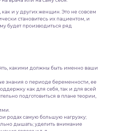
на врача или на саму себя.
как и у других женщин. Это не совсем
тически становитесь их пациентом, и
рому будет производиться ряд
нять, какими должны быть именно ваши
ые знания о периоде беременности, ее
ддержку как для себя, так и для всей
ельно подготовиться в плане теории,
ими.
и родах самую большую нагрузку;
вильно дышать; уделить внимание