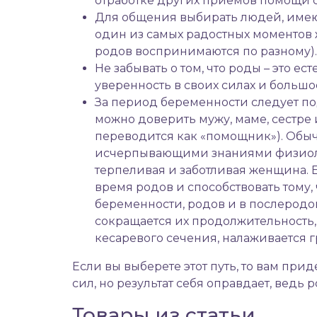
отработке других приемов помощи се
Для общения выбирать людей, имеющ
один из самых радостных моментов 
родов воспринимаются по разному)
Не забывать о том, что роды – это 
уверенность в своих силах и большо
За период беременности следует под
можно доверить мужу, маме, сестре и
переводится как «помощник»). Обыч
исчерпывающими знаниями физиолог
терпеливая и заботливая женщина. Е
время родов и способствовать тому,
беременности, родов и в послеродо
сокращается их продолжительность,
кесаревого сечения, налаживается
Если вы выберете этот путь, то вам при
сил, но результат себя оправдает, ведь
Товары из статьи