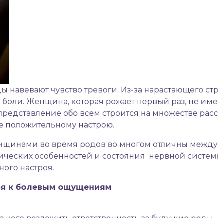
ды
навевают чувство тревоги. Из-за нарастающего ст
к боли. Женщина, которая рожает первый раз, не им
редставление обо всем строится на множестве расск
ее положительному настрою.
нами во время родов во многом отличны между со
омических особенностей и состояния нервной систе
ого настроя.
бя к болевым ощущениям