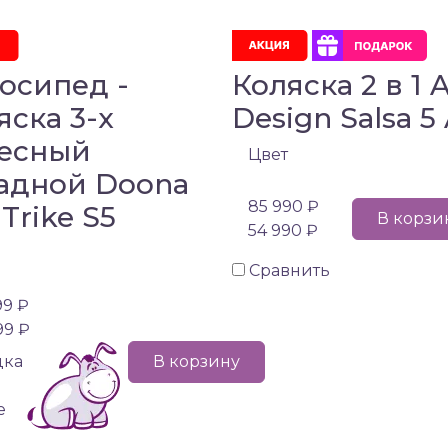
осипед -
Коляска 2 в 1 
яска 3-х
Design Salsa 5 
есный
Цвет
адной Doona
85 990 ₽
 Trike S5
В корзи
54 990 ₽
Сравнить
99 ₽
99 ₽
дка
В корзину
е