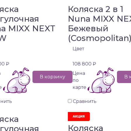
яска
Коляска 2 в 1
гулочная
Nuna MIXX NE
a MIXX NEXT
Бежевый
W
(Cosmopolitan
Цвет
00 ₽
108 800 ₽
а
Цена
В корзину
В 
по
е
карте
внить
Сравнить
яска
Коляска
гулочная