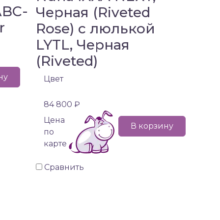
ABC-
Черная (Riveted
r
Rose) с люлькой
LYTL, Черная
(Riveted)
ну
Цвет
84 800 ₽
Цена
В корзину
по
карте
Сравнить