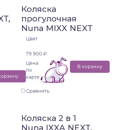
Коляска
XT,
прогулочная
Nuna MIXX NEXT
)
Цвет
79 900 ₽
Цена
В корзину
по
корзину
карте
Сравнить
Коляска 2 в 1
Nuna IXXA NEXT,