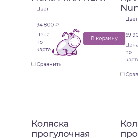
Nun
Цвет
Цвет
94 800 ₽
Цена
69 9
В корзину
по
Цен
карте
по
карт
Сравнить
Сра
Коляска
Кол
прогулочная
про