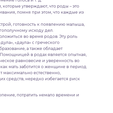
ение голоса и т. д.
которые утверждают, что роды – это
вания, помня при этом, что каждые из
строй, готовность к появлению малыша,
агополучному исходу дел.
оложиться во время родов. Эту роль
дула», «даула» с греческого
разование, а также обладает
Помощницей в родах является опытная,
ическое равновесие и уверенность во
 как мать заботится о женщине в период
т максимально естественно,
х средств, нередко избегается риск
ерпение, потратить немало времени и