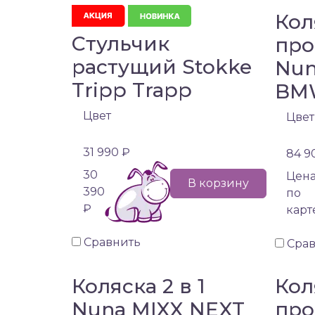
Кол
Стульчик
про
растущий Stokke
Nun
Tripp Trapp
BM
Цвет
Цвет
31 990 ₽
84 9
30
Цен
В корзину
390
по
₽
карт
Сравнить
Сра
Коляска 2 в 1
Кол
Nuna MIXX NEXT
про