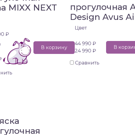
прогулочная 
a MIXX NEXT
Design Avus Ai
Цвет
00 ₽
44 990 ₽
а
В корзи
В корзину
24 990 ₽
е
Сравнить
внить
яска
гулочная