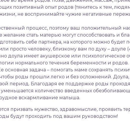
бе во время родов: позы, движения, массаж, примен
их позитивный опыт родов (тянитесь к тем, людям, 
жизни, не воспринимайте чужие негативные пережи
.
естественный процесс, поэтому ваш положительный на
е желание стать матерью могут способствовать и бл
готовить себе партнера, на которого можно будет п
ли просто человеку, близкому вам по духу – доуле («
но доула имеет акушерское или психологическое об
ии нормального течения беременности и родов. 
е основная задача – помогать маме сохранять псих
 чтобы роды прошли легко и без осложнений. Доула,
вой период. Благодаря ее поддержке роды проходя
 уменьшается количество введенных обезболивающи
 грудное вскармливание малыша.
дется призвать мужество, здравомыслие, проявить т
 роды будут проходить под вашим руководством!