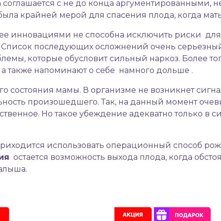
соглашается с не до конца аргументированными, 
была крайней мерой для спасения плода, когда мать
ее инновациями не способна исключить риски для 
. Список последующих осложнений очень серьезный:
блемы, которые обусловит сильный наркоз. Более т
а также напоминают о себе намного дольше .
го состояния мамы. В организме не возникнет сигнал
ность произошедшего. Так, на данный момент очеви
твенное. Но такое убеждение адекватно только в 
приходится использовать операционный способ рож
ия
остается возможность выхода плода, когда обст
алыша.