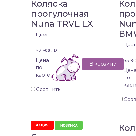
Коляска
Кол
прогулочная
про
Nuna TRVL LX
Nun
BM
Цвет
Цвет
52 900 ₽
Цена
55 9
В корзину
по
Цен
карте
по
карт
Сравнить
Сра
Кол