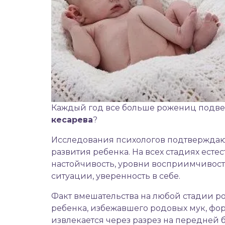
Каждый год все больше рожениц подве
кесарева
?
Исследования психологов подтверждают
развития ребенка. На всех стадиях ест
настойчивость, уровни восприимчивос
ситуации, уверенность в себе.
Факт вмешательства на любой стадии р
ребенка, избежавшего родовых мук, фор
извлекается через разрез на передней 