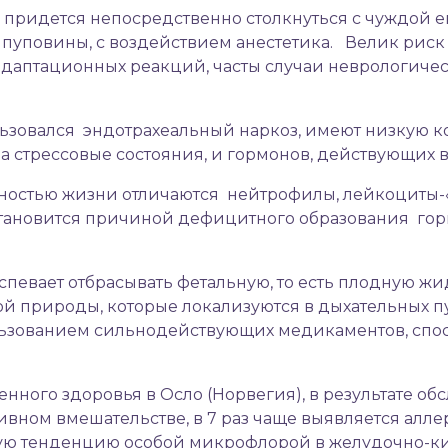
 придется непосредственно столкнуться с чуждой 
пуповины, с воздействием анестетика. Велик риск т
адаптационных реакций, часты случаи неврологиче
ьзовался эндотрахеальный наркоз, имеют низкую к
а стрессовые состояния, и гормонов, действующих 
остью жизни отличаются нейтрофилы, лейкоциты-«
становится причиной дефицитного образования го
певает отбрасывать фетальную, то есть плодную жид
 природы, которые локализуются в дыхательных пут
ьзованием сильнодействующих медикаментов, спос
нного здоровья в Осло (Норвегия), в результате об
ивном вмешательстве, в 7 раз чаще выявляется алл
кую тенденцию особой микрофлорой в желудочно-к