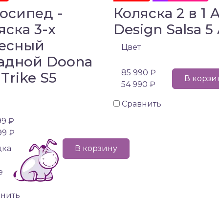
осипед -
Коляска 2 в 1 
яска 3-х
Design Salsa 5 
есный
Цвет
адной Doona
85 990 ₽
 Trike S5
В корзи
54 990 ₽
Сравнить
99 ₽
99 ₽
дка
В корзину
е
внить