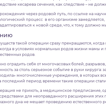
дствие кесарева сечения, как следствие – не долж
рохождения через родовой путь, по ссылке на научн
логический процесс в его организме замедляется
даптироваться к новой среде, что, к тому должно 
ению
уществ такой операции сразу прекращаются, когда 
огда в условиях нормальных родов жизни мамы и пл
ественных родов.
жно оградить себя от многочасовых болей, разрывов
ость за столь серьезное событие в руки хирурга: за
дила» многочисленные учреждения, в которых все
то за последний период времени такие операции ста
перация не прихоть, а медицинское предписание, о
едствами для неоправданного расширения этих пока
лазного дна не мешает проведению естественного 