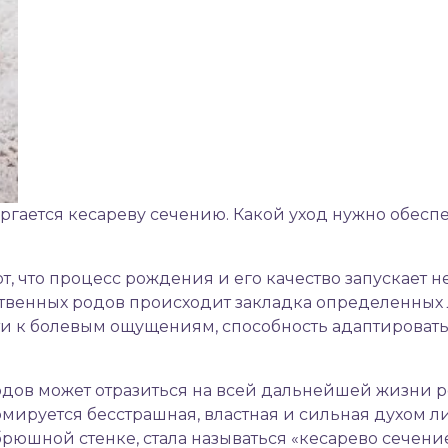
ргается кесареву сечению. Какой
уход нужно обесп
, что процесс рождения и его качество запускает 
ественных родов происходит закладка определенных 
ти к болевым ощущениям, способность адаптироват
одов может отразиться на всей дальнейшей жизни р
мируется бесстрашная, властная и сильная духом л
брюшной стенке, стала называться «кесарево сечение