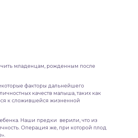
ечить младенцам, рожденным после
некоторые факторы дальнейшего
личностных качеств малыша, таких как
ься к сложившейся жизненной
ебенка. Наши предки верили, что из
ичность. Операция же, при которой плод
».