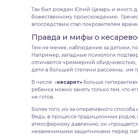
Так был рожден Юлий Цезарь и много д
божественному происхождению. Греческ
впоследствии стал покровителем враче
Правда и мифы о кесарев
Тем не менее, наблюдение за детьми, п
Например, западные психологи подтвер
отличаются чрезмерной обидчивостью, 
дети в большей степени рассеяны, им 
В числе «
кесарят»
больше гиперактивн
ребенка можно занять только тем, что е
не готов.
Более того, из-за оперативного спосо
Ведь, в процессе традиционных родов, 
атмосферному давлению, он «прощается
незаменимыми защитниками перед па