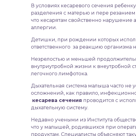
В условиях кесаревого сечения ребенку
разделения с матерью и пере резанием 
что кесарятам свойственно нарушение 
аллергии.
Детишки, при рождении которых испол
ответственного за реакцию организма н
Незрелостью и меньшей продолжительн
внутриутробной жизни к внеутробной 
легочного лимфотока.
Дыхательная система малыша часто не ус
осложнений, как правило, инфекционной
кесарева сечения
проводится с испол
дыхательную систему.
Недавно учеными из Института обществе
что у малышей, родившихся при операт
продуктам. Специалисты объясняют та