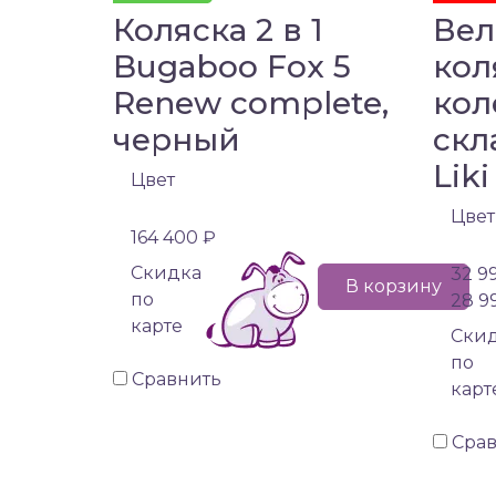
Коляска 2 в 1
Вел
Bugaboo Fox 5
кол
Renew complete,
кол
черный
скл
Liki
Цвет
Цвет
164 400 ₽
Cкидка
32 9
В корзину
по
28 9
карте
Cки
по
Сравнить
карт
Сра