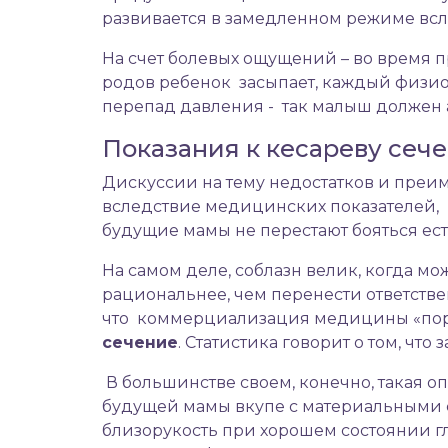
развивается в замедленном режиме всле
На счет болевых ощущений – во время п
родов ребенок засыпает, каждый физио
перепад давления - так малыш должен а
Показания к кесареву сеч
Дискуссии на тему недостатков и преим
вследствие медицинских показателей, к
будущие мамы не перестают бояться ест
На самом деле, соблазн велик, когда мо
рациональнее, чем перенести ответственн
что коммерциализация медицины «поро
сечение
. Статистика говорит о том, ч
В большинстве своем, конечно, такая о
будущей мамы вкупе с материальными ср
близорукость при хорошем состоянии г