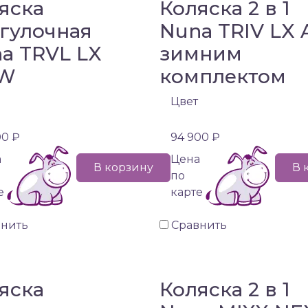
яска
Коляска 2 в 1
гулочная
Nuna TRIV LX 
a TRVL LX
зимним
W
комплектом
Цвет
00 ₽
94 900 ₽
а
Цена
В корзину
В 
по
е
карте
внить
Сравнить
яска
Коляска 2 в 1