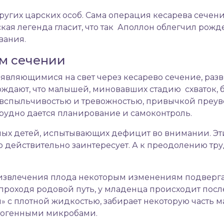
ругих царских особ. Сама операция кесарева сече
ая легенда гласит, что так Аполлон облегчил рожд
вания.
ом сечении
оявляющимися на свет через кесарево сечение, разв
ждают, что малышей, миновавших стадию схваток, 
вспыльчивостью и тревожностью, привычкой преуве
трудно дается планирование и самоконтроль.
ых детей, испытывающих дефицит во внимании. Эти
го действительно заинтересует. А к преодолению тру
ба извлечения плода некоторым изменениям подверг
проходя родовой путь, у младенца происходит посл
» с плотной жидкостью, забирает некоторую часть 
тогенными микробами.