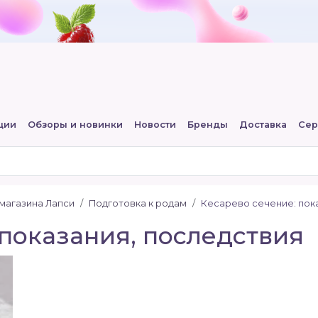
ции
Обзоры и новинки
Новости
Бренды
Доставка
Сер
-магазина Лапси
Подготовка к родам
Кесарево сечение: пока
 показания, последствия