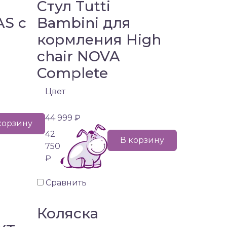
Стул Tutti
AS с
Bambini для
кормления High
chair NOVA
Complete
Цвет
44 999 ₽
корзину
42
В корзину
750
₽
Сравнить
Коляска