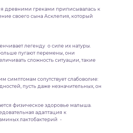
ния древними греками приписывалась к
ение своего сына Асклепия, который
енчивает легенду о силе их натуры.
больше пугают перемены, они
личивать сложность ситуации, такие
м симптомам сопутствует слабоволие:
дностей, пусть даже незначительных, он
ается физическое здоровье малыша.
едовательная адаптация к
маминых лактобактерий -