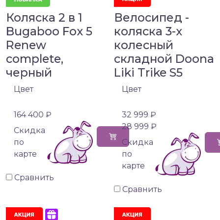
Коляска 2 в 1
Велосипед -
Bugaboo Fox 5
коляска 3-х
Renew
колесный
complete,
складной Doona
черный
Liki Trike S5
Цвет
Цвет
164 400 ₽
32 999 ₽
28 999 ₽
Cкидка
по
Cкидка
карте
по
карте
Сравнить
Сравнить