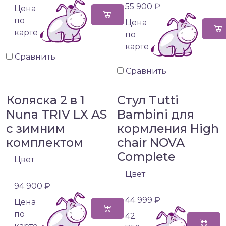
55 900 ₽
Цена
по
Цена
карте
по
карте
Сравнить
Сравнить
Коляска 2 в 1
Стул Tutti
Nuna TRIV LX AS
Bambini для
с зимним
кормления High
комплектом
chair NOVA
Complete
Цвет
Цвет
94 900 ₽
44 999 ₽
Цена
по
42