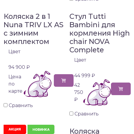
Коляска 2 в 1
Стул Tutti
Nuna TRIV LX AS
Bambini для
с зимним
кормления High
комплектом
chair NOVA
Complete
Цвет
Цвет
94 900 ₽
44 999 ₽
Цена
по
42
карте
750
₽
Сравнить
Сравнить
Коляска