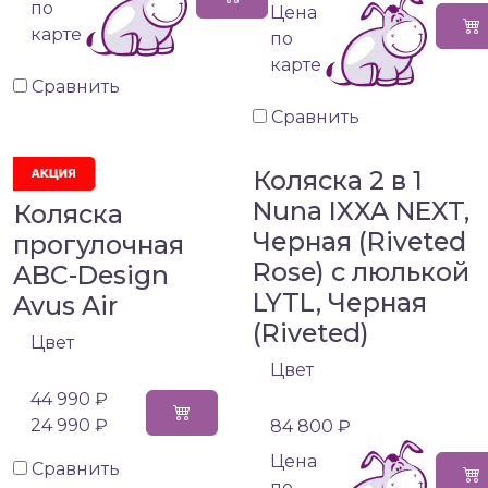
по
Цена
карте
по
карте
Сравнить
Сравнить
Коляска 2 в 1
Nuna IXXA NEXT,
Коляска
Черная (Riveted
прогулочная
Rose) с люлькой
ABC-Design
LYTL, Черная
Avus Air
(Riveted)
Цвет
Цвет
44 990 ₽
24 990 ₽
84 800 ₽
Цена
Сравнить
по