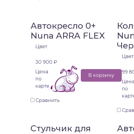
Автокресло 0+
Кол
Nuna ARRA FLEX
Nun
Чер
Цвет
Цвет
30 900 ₽
Цена
99 8
В корзину
по
Цен
карте
по
карт
Сравнить
Сра
Стульчик для
Авт