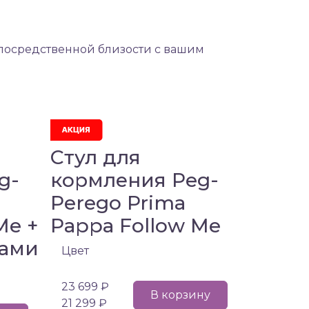
непосредственной близости с вашим
Стул для
g-
кормления Peg-
Perego Prima
Me +
Pappa Follow Me
ками
Цвет
23 699 ₽
В корзину
21 299 ₽