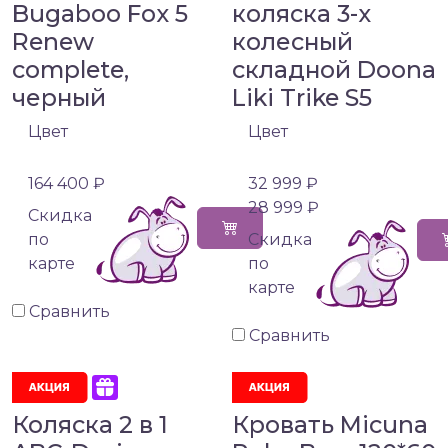
Bugaboo Fox 5
коляска 3-х
Renew
колесный
complete,
складной Doona
черный
Liki Trike S5
Цвет
Цвет
164 400 ₽
32 999 ₽
28 999 ₽
Cкидка
по
Cкидка
карте
по
карте
Сравнить
Сравнить
Коляска 2 в 1
Кровать Micuna