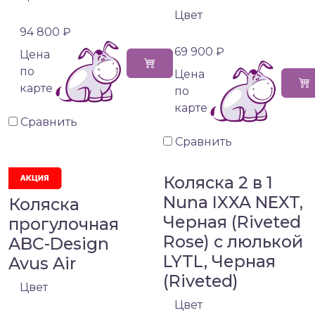
Цвет
94 800 ₽
69 900 ₽
Цена
по
Цена
карте
по
карте
Сравнить
Сравнить
Коляска 2 в 1
Nuna IXXA NEXT,
Коляска
Черная (Riveted
прогулочная
Rose) с люлькой
ABC-Design
LYTL, Черная
Avus Air
(Riveted)
Цвет
Цвет