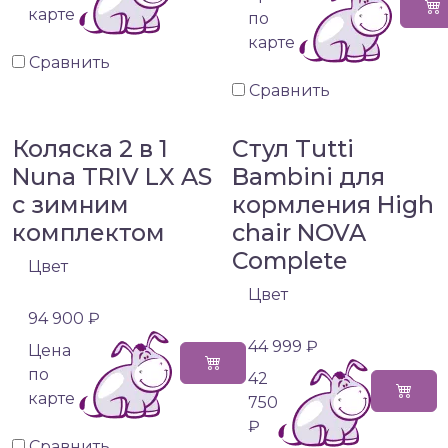
карте
по
карте
Сравнить
Сравнить
Коляска 2 в 1
Стул Tutti
Nuna TRIV LX AS
Bambini для
с зимним
кормления High
комплектом
chair NOVA
Complete
Цвет
Цвет
94 900 ₽
44 999 ₽
Цена
по
42
карте
750
₽
Сравнить