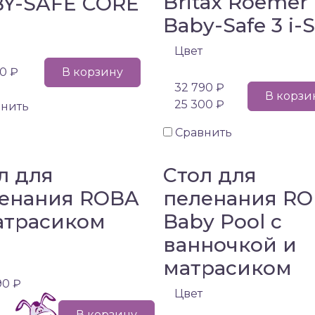
Britax Roemer
Y-SAFE CORE
Baby-Safe 3 i-
Цвет
90 ₽
В корзину
32 790 ₽
В корзи
25 300 ₽
внить
Сравнить
л для
Стол для
енания ROBA
пеленания R
атрасиком
Baby Pool с
ванночкой и
матрасиком
90 ₽
Цвет
В корзину