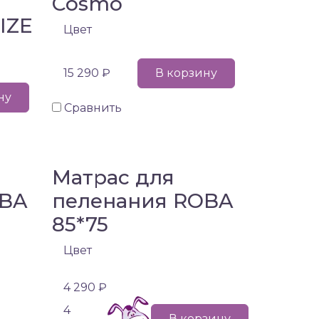
Cosmo
SIZE
Цвет
15 290 ₽
В корзину
ну
Сравнить
Матрас для
OBA
пеленания ROBA
85*75
Цвет
4 290 ₽
4
В корзину