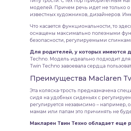
типу трости. С тех пор приоритетным 
моделей. Причем речь идет не только о
известных художников, дизайнеров. Им
Что касается функциональности, то зде
оснащены максимально полезными функ
безопасности, регулируемыми спинкам
Для родителей, у которых имеются д
Techno. Модель идеально подходит для
Twin Techno завоевала сердца пользова
Преимущества Maclaren T
Эта коляска-трость предназначена спец
сидя на удобных сиденьях с регулируем
регулируется независимо – например, о
мамам или папам это причинять не буде
Макларен Твин Техно обладает еще 