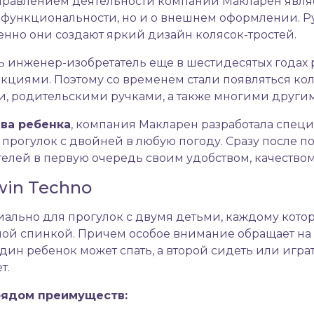
направлением деятельности компании Макларен явля
 функциональности, но и о внешнем оформлении. Р
енно они создают яркий дизайн колясок-тростей.
сь инженер-изобретатель еще в шестидесятых годах
циями. Поэтому со временем стали появляться ко
и, родительскими ручками, а также многими друг
ва ребенка
, компания Макларен разработала специ
 прогулок с двойней в любую погоду. Сразу после 
телей в первую очередь своим удобством, качество
win Techno
иально для прогулок с двумя детьми, каждому кото
ой спинкой. Причем особое внимание обращает на с
дин ребенок может спать, а второй сидеть или игра
т.
рядом преимуществ: