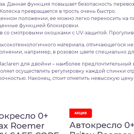
а. Данная функция повышает безопасность перевоз
оляска превращается в трость очень быстро.
женном положении, ее можно легко переносить на пл
ащенные функцией блокировки.
со смотровыми окошками с UV-защитой. Прогулива
 высокотехнологичного материала, отличающегося н
олнении, например, в розовом цвете специально дл
claren для двойни – наиболее предпочтительный в
оляет осуществлять регулировку каждой спинки отд
очностью. Наконец, стоит отметить невысокую цену
окресло 0+
Автокресло 0
tax Roemer