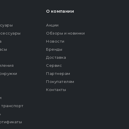
О компании
ссуары
Акции
ксессуары
Обзоры и новинки
а
Новости
расы
Бренды
Доставка
мления
Сервис
окружки
Партнерам
Покупателям
Контакты
и
й транспорт
ь
ртификаты