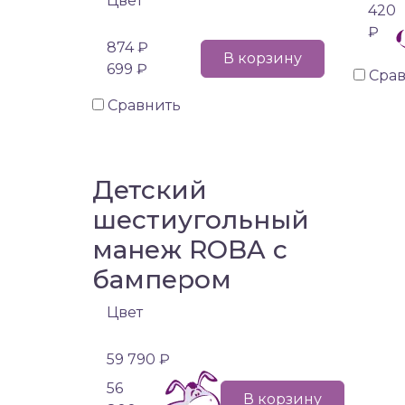
Цвет
420
₽
874 ₽
В корзину
699 ₽
Сра
Сравнить
Детский
шестиугольный
манеж ROBA с
бампером
Цвет
59 790 ₽
56
В корзину