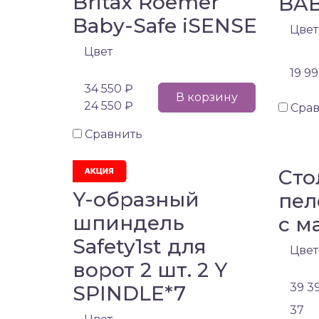
Britax Roemer
BAB
Baby-Safe iSENSE
Цвет
Цвет
19 9
34 550 ₽
В корзину
24 550 ₽
Сра
Сравнить
Сто
Y-образный
пел
шпиндель
с м
Safety1st для
Цвет
ворот 2 шт. 2 Y
39 3
SPINDLE*7
37