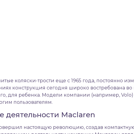
нитые
коляски-трости
еще с 1965 года, постоянно из
ниях конструкция сегодня широко востребована во 
го, для ребенка. Модели компании (например, Volo)
ногим пользователям.
е деятельности Maclaren
 совершил настоящую революцию, создав компактну