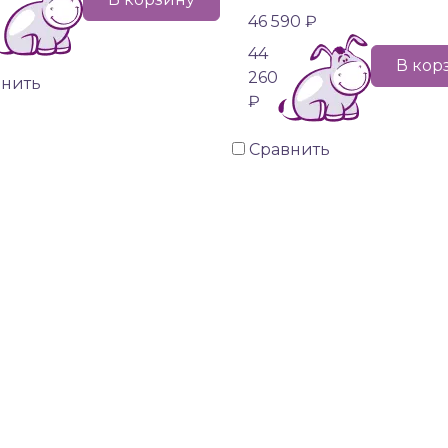
46 590 ₽
44
В кор
260
внить
₽
Сравнить