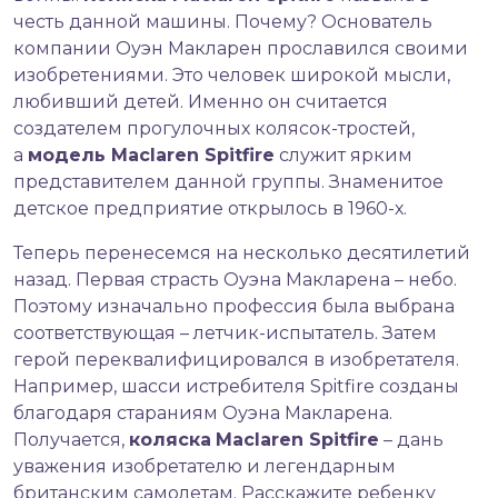
честь данной машины. Почему? Основатель
компании Оуэн Макларен прославился своими
изобретениями. Это человек широкой мысли,
любивший детей. Именно он считается
создателем прогулочных колясок-тростей,
а
модель Maclaren Spitfire
служит ярким
представителем данной группы. Знаменитое
детское предприятие открылось в 1960-х.
Теперь перенесемся на несколько десятилетий
назад. Первая страсть Оуэна Макларена – небо.
Поэтому изначально профессия была выбрана
соответствующая – летчик-испытатель. Затем
герой переквалифицировался в изобретателя.
Например, шасси истребителя Spitfire созданы
благодаря стараниям Оуэна Макларена.
Получается,
коляска
Maclaren Spitfire
– дань
уважения изобретателю и легендарным
британским самолетам. Расскажите ребенку