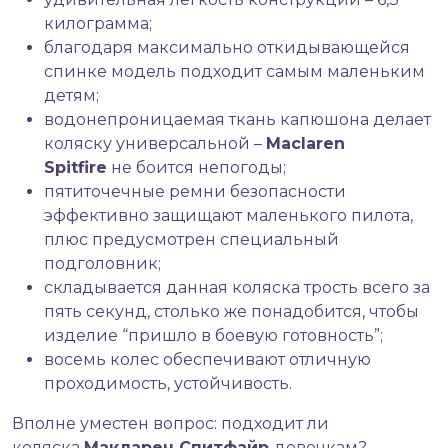
килограмма;
благодаря максимально откидывающейся
спинке модель подходит самым маленьким
детям;
водонепроницаемая ткань капюшона делает
коляску универсальной –
Maclaren
Spitfire
не боится непогоды;
пятиточечные ремни безопасности
эффективно защищают маленького пилота,
плюс предусмотрен специальный
подголовник;
складывается данная коляска трость всего за
пять секунд, столько же понадобится, чтобы
изделие “пришло в боевую готовность”;
восемь колес обеспечивают отличную
проходимость, устойчивость.
Вполне уместен вопрос: подходит ли
коляска
Макларен Спитфайр
девочкам?